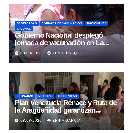
DESTACADAS
JORNADA DE VACUNACIÓN
NACIONALES
VACUNAS
Gobierno Nacional desplegó
jornada de vacunación en La
Guaira para garantizar protección
08/08/2026
YENDI BASQUEZ
epidemiológica
JORNADAS
NOTICIAS
TENDENCIAS
Plan Venezuela Renace y Ruta de
la Aragüeñidad garantizan
atención médica integral en
08/08/2026
ERIKA GARCÍA
Aragua