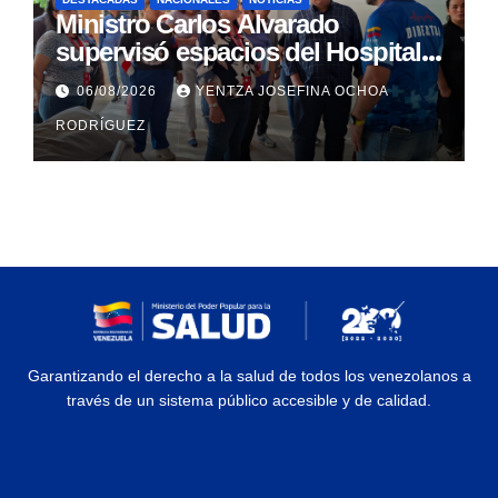
Ministro Carlos Alvarado
supervisó espacios del Hospital
Dermatológico Dr. Martín Vegas
06/08/2026
YENTZA JOSEFINA OCHOA
en La Guaira
RODRÍGUEZ
Garantizando el derecho a la salud de todos los venezolanos a
través de un sistema público accesible y de calidad.