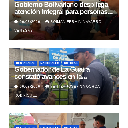
Gobierno Bolivariano despliega
atención integral para personas
con discapacidad en
06/08/2026
ROIMAN FERMIN NAVARRO
campamentos de La Guaira
VENEGAS
DESTACADAS
NACIONALES
NOTICIAS
Gobernador de La Guaira
constató avances en la
rehabilitación del Hospitalito de
06/08/2026
YENTZA JOSEFINA OCHOA
Catia la Mar
RODRÍGUEZ
DESTACADAS
NACIONALES
NOTICIAS