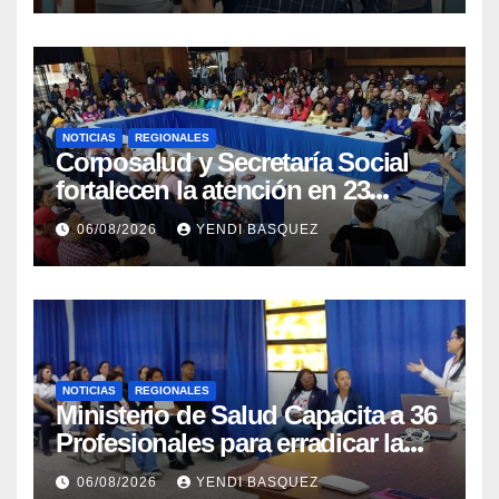
NOTICIAS
REGIONALES
Corposalud y Secretaría Social
fortalecen la atención en 23
municipios
06/08/2026
YENDI BASQUEZ
NOTICIAS
REGIONALES
Ministerio de Salud Capacita a 36
Profesionales para erradicar la
Tuberculosis en Yaracuy
06/08/2026
YENDI BASQUEZ