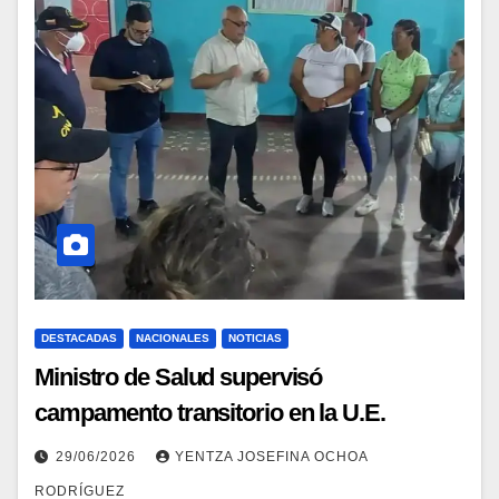
DESTACADAS
NACIONALES
NOTICIAS
Ministro de Salud supervisó
campamento transitorio en la U.E.
Estadal La Guaira
29/06/2026
YENTZA JOSEFINA OCHOA
RODRÍGUEZ