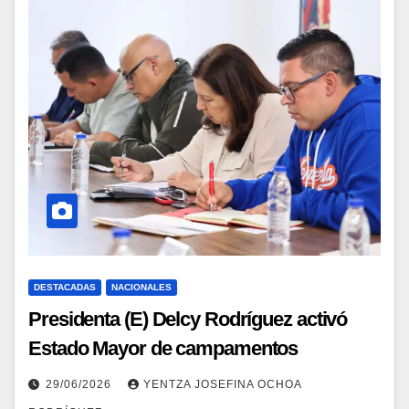
DESTACADAS
NACIONALES
Presidenta (E) Delcy Rodríguez activó
Estado Mayor de campamentos
transitorios y supervisó atención en La
29/06/2026
YENTZA JOSEFINA OCHOA
Guaira