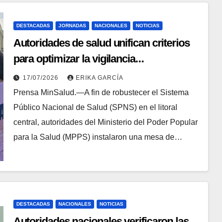
DESTACADAS
JORNADAS
NACIONALES
NOTICIAS
Autoridades de salud unifican criterios
para optimizar la vigilancia
epidemiológica en La Guaira
17/07/2026
ERIKA GARCÍA
Prensa MinSalud.—A fin de robustecer el Sistema
Público Nacional de Salud (SPNS) en el litoral
central, autoridades del Ministerio del Poder Popular
para la Salud (MPPS) instalaron una mesa de…
DESTACADAS
NACIONALES
NOTICIAS
Autoridades nacionales verificaron las