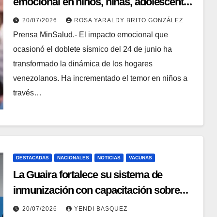
emocional en niños, niñas, adolescentes
y madres
20/07/2026
ROSA YARALDY BRITO GONZÁLEZ
Prensa MinSalud.- El impacto emocional que
ocasionó el doblete sísmico del 24 de junio ha
transformado la dinámica de los hogares
venezolanos. Ha incrementado el temor en niños a
través…
DESTACADAS
NACIONALES
NOTICIAS
VACUNAS
La Guaira fortalece su sistema de
inmunización con capacitación sobre
vacunación en campamentos
20/07/2026
YENDI BASQUEZ