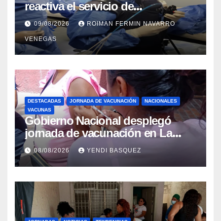
reactiva el servicio de
Colangiopancreatografía
09/08/2026
ROIMAN FERMIN NAVARRO
Retrógrada Endoscópica para
VENEGAS
beneficiar a cientos de pacientes
DESTACADAS
JORNADA DE VACUNACIÓN
NACIONALES
VACUNAS
Gobierno Nacional desplegó
jornada de vacunación en La
Guaira para garantizar protección
08/08/2026
YENDI BASQUEZ
epidemiológica