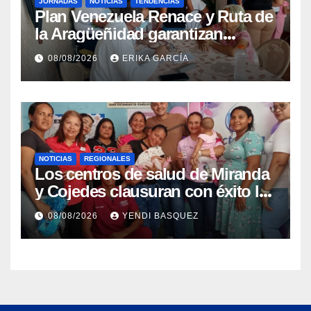
JORNADAS
NOTICIAS
TENDENCIAS
Plan Venezuela Renace y Ruta de
la Aragüeñidad garantizan
atención médica integral en
08/08/2026
ERIKA GARCÍA
Aragua
NOTICIAS
REGIONALES
Los centros de salud de Miranda
y Cojedes clausuran con éxito la
Semana Mundial de la Lactancia
08/08/2026
YENDI BASQUEZ
Materna