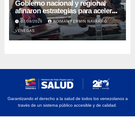
Gobierno nacional y regional
afinaron estrategias para acelerar
la vacunación antirrábica en el
07/08/2026
ROIMAN FERMIN NAVARRO
estado Zulia
VENEGAS
Garantizando el derecho a la salud de todos los venezolanos a
través de un sistema público accesible y de calidad.