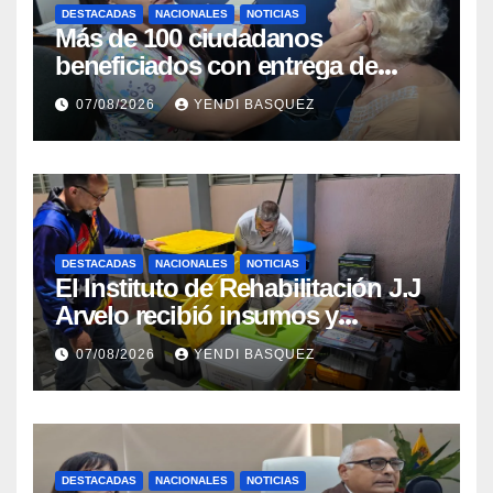
DESTACADAS
NACIONALES
NOTICIAS
Más de 100 ciudadanos
beneficiados con entrega de
prótesis auditivas en el Centro de
07/08/2026
YENDI BASQUEZ
Rehabilitación J.J. Arvelo
DESTACADAS
NACIONALES
NOTICIAS
El Instituto de Rehabilitación J.J
Arvelo recibió insumos y
herramientas para la atención de
07/08/2026
YENDI BASQUEZ
personas con discapacidad
DESTACADAS
NACIONALES
NOTICIAS