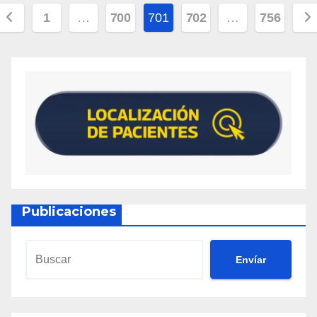
1
…
700
701
702
…
756
Publicaciones
Envíar