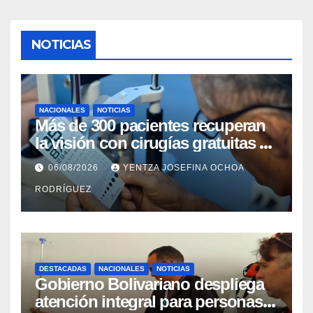
NOTICIAS
NACIONALES
NOTICIAS
Más de 300 pacientes recuperan
la visión con cirugías gratuitas de
cataratas en Zulia
06/08/2026
YENTZA JOSEFINA OCHOA
RODRÍGUEZ
DESTACADAS
NACIONALES
NOTICIAS
Gobierno Bolivariano despliega
atención integral para personas