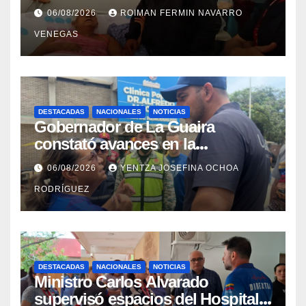
con discapacidad en
06/08/2026
ROIMAN FERMIN NAVARRO
campamentos de La Guaira
VENEGAS
DESTACADAS
NACIONALES
NOTICIAS
Gobernador de La Guaira
constató avances en la
rehabilitación del Hospitalito de
06/08/2026
YENTZA JOSEFINA OCHOA
Catia la Mar
RODRÍGUEZ
DESTACADAS
NACIONALES
NOTICIAS
Ministro Carlos Alvarado
supervisó espacios del Hospital