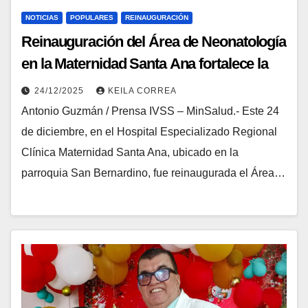
NOTICIAS
POPULARES
REINAUGURACIÓN
Reinauguración del Área de Neonatología
en la Maternidad Santa Ana fortalece la
atención pediátrica en Caracas
24/12/2025
KEILA CORREA
Antonio Guzmán / Prensa IVSS – MinSalud.- Este 24
de diciembre, en el Hospital Especializado Regional
Clínica Maternidad Santa Ana, ubicado en la
parroquia San Bernardino, fue reinaugurada el Área…