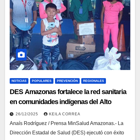
NOTICIAS
POPULARES
PREVENCIÓN
REGIONALES
DES Amazonas fortalece la red sanitaria
en comunidades indígenas del Alto
Orinoco
26/12/2025
KEILA CORREA
Anaís Rodríguez / Prensa MinSalud Amazonas.- La
Dirección Estadal de Salud (DES) ejecutó con éxito