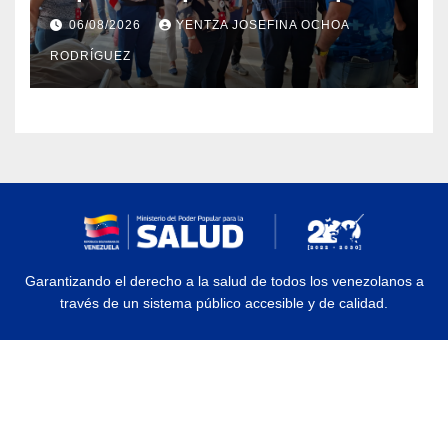
Dermatológico Dr. Martín Vegas
06/08/2026
YENTZA JOSEFINA OCHOA
en La Guaira
RODRÍGUEZ
Garantizando el derecho a la salud de todos los venezolanos a
través de un sistema público accesible y de calidad.