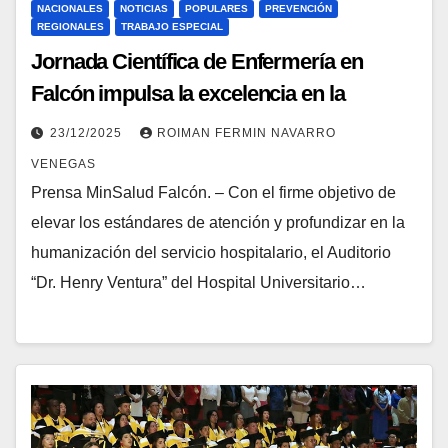
NACIONALES
NOTICIAS
POPULARES
PREVENCIÓN
REGIONALES
TRABAJO ESPECIAL
Jornada Científica de Enfermería en
Falcón impulsa la excelencia en la
atención de la materna crítica
23/12/2025
ROIMAN FERMIN NAVARRO
VENEGAS
Prensa MinSalud Falcón. – Con el firme objetivo de
elevar los estándares de atención y profundizar en la
humanización del servicio hospitalario, el Auditorio
“Dr. Henry Ventura” del Hospital Universitario…