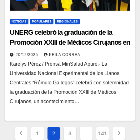
NOTICIAS
POPULARES
REGIONALES
UNERG celebró la graduación de la
Promoción XXIII de Médicos Cirujanos en
Apure
20/12/2025
KEILA CORREA
Karelys Pérez / Prensa MinSalud Apure.- La
Universidad Nacional Experimental de los Llanos
Centrales “Rómulo Gallegos” celebró con solemnidad
la graduación de la Promoción XXIII de Médicos
Cirujanos, un acontecimiento…
1
2
3
…
141