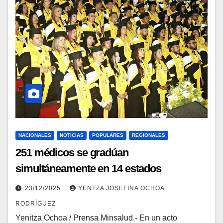
NACIONALES
NOTICIAS
POPULARES
REGIONALES
251 médicos se gradúan
simultáneamente en 14 estados
fortaleciendo la salud pública en
23/12/2025
YENTZA JOSEFINA OCHOA
Venezuela
RODRÍGUEZ
Yenitza Ochoa / Prensa Minsalud.- En un acto