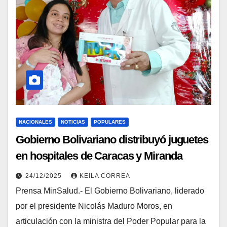
NACIONALES
NOTICIAS
POPULARES
Gobierno Bolivariano distribuyó juguetes
en hospitales de Caracas y Miranda
durante la Navidad
24/12/2025
KEILA CORREA
Prensa MinSalud.- El Gobierno Bolivariano, liderado
por el presidente Nicolás Maduro Moros, en
articulación con la ministra del Poder Popular para la