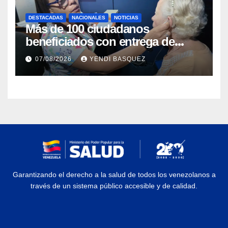
DESTACADAS
NACIONALES
NOTICIAS
Más de 100 ciudadanos
beneficiados con entrega de
prótesis auditivas en el Centro de
07/08/2026
YENDI BASQUEZ
Rehabilitación J.J. Arvelo
Garantizando el derecho a la salud de todos los venezolanos a
través de un sistema público accesible y de calidad.