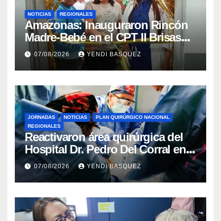
NOTICIAS
REGIONALES
​Amazonas: Inauguraron Rincón
Madre-Bebé en el CPT II Brisas
del Aeropuerto ​Inauguraron
07/08/2026
YENDI BASQUEZ
Rincón
JORNADAS
NOTICIAS
PLAN QUIRÚRGICO NACIONAL
REGIONALES
Reactivaron área quirúrgica del
Hospital Dr. Pedro Del Corral en
Guárico
07/08/2026
YENDI BASQUEZ