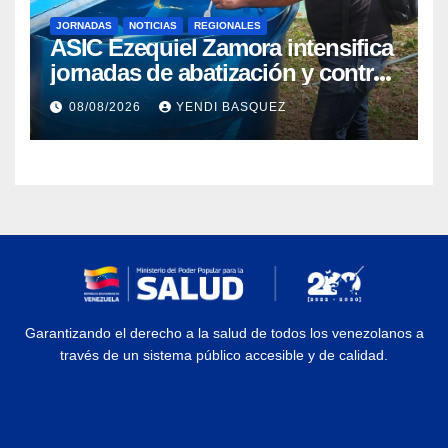
JORNADAS
NOTICIAS
REGIONALES
ASIC Ezequiel Zamora intensifica
jornadas de abatización y control
de vectores en comunidades del
08/08/2026
YENDI BASQUEZ
Guárico
Garantizando el derecho a la salud de todos los venezolanos a
través de un sistema público accesible y de calidad.