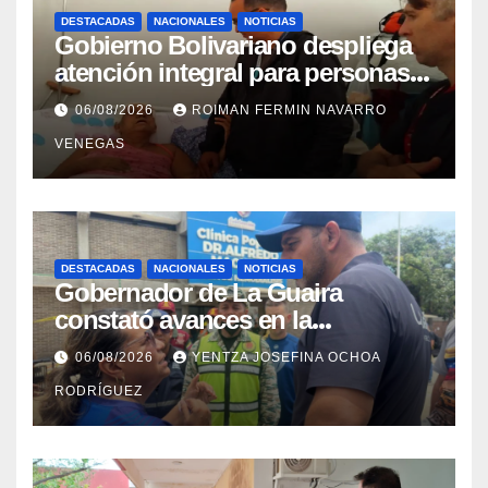
DESTACADAS
NACIONALES
NOTICIAS
Gobierno Bolivariano despliega
atención integral para personas
con discapacidad en
06/08/2026
ROIMAN FERMIN NAVARRO
campamentos de La Guaira
VENEGAS
DESTACADAS
NACIONALES
NOTICIAS
Gobernador de La Guaira
constató avances en la
rehabilitación del Hospitalito de
06/08/2026
YENTZA JOSEFINA OCHOA
Catia la Mar
RODRÍGUEZ