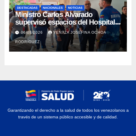
DESTACADAS
NACIONALES
NOTICIAS
Ministro Carlos Alvarado
supervisó espacios del Hospital
Dermatológico Dr. Martín Vegas
06/08/2026
YENTZA JOSEFINA OCHOA
en La Guaira
RODRÍGUEZ
Garantizando el derecho a la salud de todos los venezolanos a
través de un sistema público accesible y de calidad.