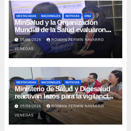
DESTACADAS
NACIONALES
NOTICIAS
ONU
MinSalud y la Organización
Mundial de la Salud evaluaron
propuesta técnica integral en
05/08/2026
ROIMAN FERMIN NAVARRO
materia de agua saneamiento e
VENEGAS
higiene ante contingencia
sísmica
DESTACADAS
NACIONALES
NOTICIAS
Ministerio de Salud y Digesalud
reactivan lazos para la vigilancia
epidemiológica y el control de
05/08/2026
ROIMAN FERMIN NAVARRO
enfermedades
VENEGAS