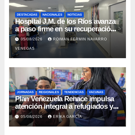
DESTACADAS
NACIONALES
NOTICIAS
Hospital J.M. de los Ríos avanza
a paso firme en su recuperación
tras los recientes eventos
05/08/2026
ROIMAN FERMIN NAVARRO
sísmicos
VENEGAS
JORNADAS
REGIONALES
TENDENCIAS
VACUNAS
​Plan Venezuela Renace impulsa
atención integral a refugiados y
evaluación de vacunación en
05/08/2026
ERIKA GARCÍA
Aragua