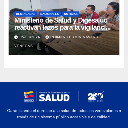
DESTACADAS
NACIONALES
NOTICIAS
Ministerio de Salud y Digesalud
reactivan lazos para la vigilancia
epidemiológica y el control de
05/08/2026
ROIMAN FERMIN NAVARRO
enfermedades
VENEGAS
Garantizando el derecho a la salud de todos los venezolanos a
través de un sistema público accesible y de calidad.