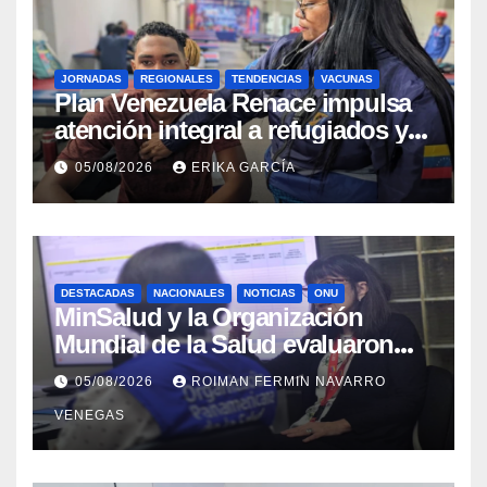
JORNADAS
REGIONALES
TENDENCIAS
VACUNAS
​Plan Venezuela Renace impulsa
atención integral a refugiados y
evaluación de vacunación en
05/08/2026
ERIKA GARCÍA
Aragua
DESTACADAS
NACIONALES
NOTICIAS
ONU
MinSalud y la Organización
Mundial de la Salud evaluaron
propuesta técnica integral en
05/08/2026
ROIMAN FERMIN NAVARRO
materia de agua saneamiento e
VENEGAS
higiene ante contingencia
sísmica