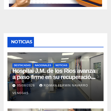
NOTICIAS
DESTACADAS
NACIONALES
NOTICIAS
Hospital J.M. de los Ríos avanza
a paso firme en su recuperación
tras los recientes eventos
05/08/2026
ROIMAN FERMIN NAVARRO
sísmicos
VENEGAS