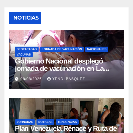
NOTICIAS
DESTACADAS
JORNADA DE VACUNACIÓN
NACIONALES
VACUNAS
Gobierno Nacional desplegó
jornada de vacunación en La
Guaira para garantizar protección
08/08/2026
YENDI BASQUEZ
epidemiológica
JORNADAS
NOTICIAS
TENDENCIAS
Plan Venezuela Renace y Ruta de