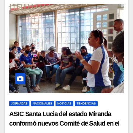
JORNADAS
NACIONALES
NOTICIAS
TENDENCIAS
ASIC Santa Lucia del estado Miranda
conformó nuevos Comité de Salud en el
municipio Paz Castillo