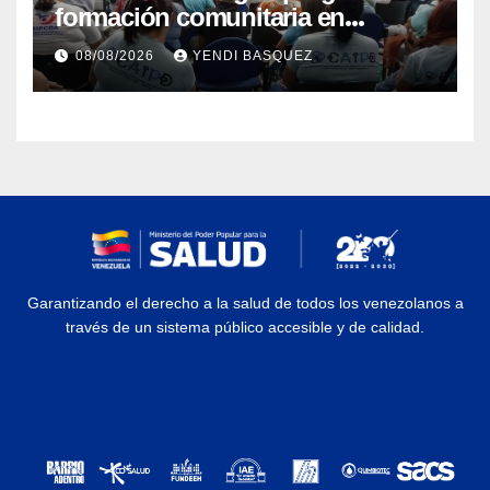
formación comunitaria en
atención a personas con
08/08/2026
YENDI BASQUEZ
discapacidad
Garantizando el derecho a la salud de todos los venezolanos a
través de un sistema público accesible y de calidad.