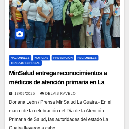
NACIONALES
NOTICIAS
PREVENCIÓN
REGIONALES
TRABAJO ESPECIAL
MinSalud entrega reconocimientos a
médicos de atención primaria en La
Guaira por su dedicación y compromiso
13/09/2025
DELVIS RAVELO
Doriana León / Prensa MinSalud La Guaira.- En el
marco de la celebración del Día de la Atención
Primaria de Salud, las autoridades del estado La
Guaira llevaron a cabo…