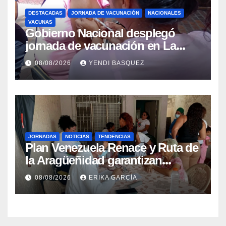
DESTACADAS
JORNADA DE VACUNACIÓN
NACIONALES
VACUNAS
Gobierno Nacional desplegó
jornada de vacunación en La
Guaira para garantizar protección
08/08/2026
YENDI BASQUEZ
epidemiológica
JORNADAS
NOTICIAS
TENDENCIAS
Plan Venezuela Renace y Ruta de
la Aragüeñidad garantizan
atención médica integral en
08/08/2026
ERIKA GARCÍA
Aragua