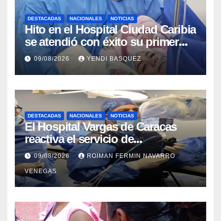
DESTACADAS
NACIONALES
NOTICIAS
Hito en el Hospital Ciudad Caribia
se atendió con éxito su primer
parto gemelar
09/08/2026
YENDI BASQUEZ
DESTACADAS
NACIONALES
NOTICIAS
El Hospital Vargas de Caracas
reactiva el servicio de
Colangiopancreatografía
09/08/2026
ROIMAN FERMIN NAVARRO
Retrógrada Endoscópica para
VENEGAS
beneficiar a cientos de pacientes