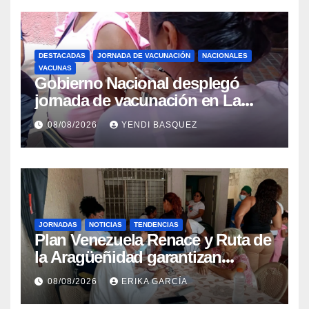
DESTACADAS
JORNADA DE VACUNACIÓN
NACIONALES
VACUNAS
Gobierno Nacional desplegó
jornada de vacunación en La
Guaira para garantizar protección
08/08/2026
YENDI BASQUEZ
epidemiológica
JORNADAS
NOTICIAS
TENDENCIAS
Plan Venezuela Renace y Ruta de
la Aragüeñidad garantizan
atención médica integral en
08/08/2026
ERIKA GARCÍA
Aragua