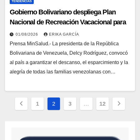
TENDENCIAS
Gobierno Bolivariano despliega Plan
Nacional de Recreación Vacacional para
la salud mental y el bienestar familiar
01/08/2026
ERIKA GARCÍA
Prensa MinSalud.- La presidenta de la República
Bolivariana de Venezuela, Delcy Rodríguez, convocó
al país a garantizar el descanso, el esparcimiento y la
alegría de todas las familias venezolanas con…
1
2
3
…
12