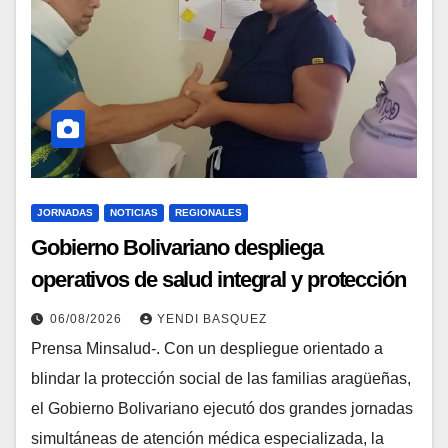
JORNADAS
NOTICIAS
REGIONALES
Gobierno Bolivariano despliega
operativos de salud integral y protección
social en los municipios Sucre y Mario
06/08/2026
YENDI BASQUEZ
Briceño Iragorry del estado Aragua
Prensa Minsalud-. Con un despliegue orientado a
blindar la protección social de las familias aragüeñas,
el Gobierno Bolivariano ejecutó dos grandes jornadas
simultáneas de atención médica especializada, la