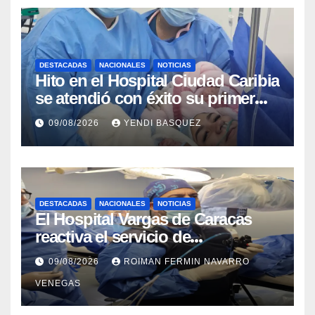
DESTACADAS
NACIONALES
NOTICIAS
Hito en el Hospital Ciudad Caribia
se atendió con éxito su primer
parto gemelar
09/08/2026
YENDI BASQUEZ
DESTACADAS
NACIONALES
NOTICIAS
El Hospital Vargas de Caracas
reactiva el servicio de
Colangiopancreatografía
09/08/2026
ROIMAN FERMIN NAVARRO
Retrógrada Endoscópica para
VENEGAS
beneficiar a cientos de pacientes