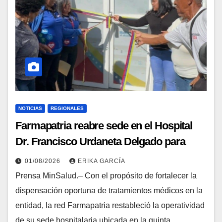
NOTICIAS
REGIONALES
Farmapatria reabre sede en el Hospital
Dr. Francisco Urdaneta Delgado para
atender a más de 200 mil habitantes en
01/08/2026
ERIKA GARCÍA
Guárico
Prensa MinSalud.– Con el propósito de fortalecer la
dispensación oportuna de tratamientos médicos en la
entidad, la red Farmapatria restableció la operatividad
de su sede hospitalaria ubicada en la quinta…