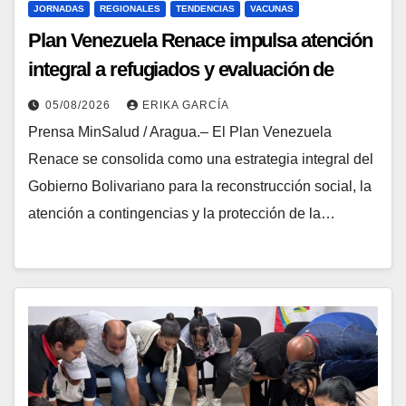
JORNADAS
REGIONALES
TENDENCIAS
VACUNAS
​Plan Venezuela Renace impulsa atención
integral a refugiados y evaluación de
vacunación en Aragua
05/08/2026
ERIKA GARCÍA
Prensa MinSalud / Aragua.– El Plan Venezuela
Renace se consolida como una estrategia integral del
Gobierno Bolivariano para la reconstrucción social, la
atención a contingencias y la protección de la…