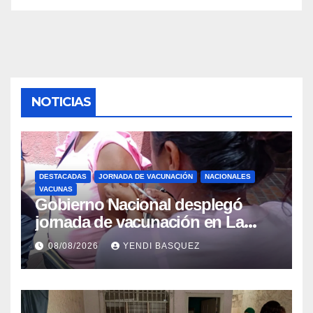
NOTICIAS
DESTACADAS
JORNADA DE VACUNACIÓN
NACIONALES
VACUNAS
Gobierno Nacional desplegó
jornada de vacunación en La
Guaira para garantizar protección
08/08/2026
YENDI BASQUEZ
epidemiológica