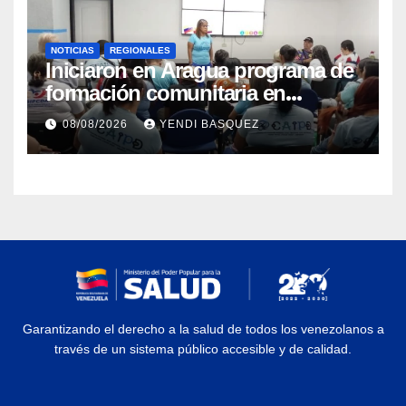
NOTICIAS
REGIONALES
Iniciaron en Aragua programa de
formación comunitaria en
atención a personas con
08/08/2026
YENDI BASQUEZ
discapacidad
Garantizando el derecho a la salud de todos los venezolanos a
través de un sistema público accesible y de calidad.