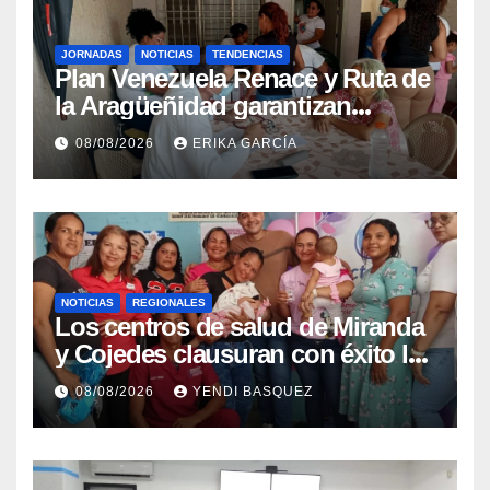
JORNADAS
NOTICIAS
TENDENCIAS
Plan Venezuela Renace y Ruta de
la Aragüeñidad garantizan
atención médica integral en
08/08/2026
ERIKA GARCÍA
Aragua
NOTICIAS
REGIONALES
Los centros de salud de Miranda
y Cojedes clausuran con éxito la
Semana Mundial de la Lactancia
08/08/2026
YENDI BASQUEZ
Materna