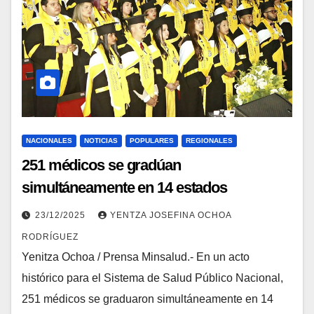
NACIONALES
NOTICIAS
POPULARES
REGIONALES
251 médicos se gradúan
simultáneamente en 14 estados
fortaleciendo la salud pública en
23/12/2025
YENTZA JOSEFINA OCHOA
Venezuela
RODRÍGUEZ
Yenitza Ochoa / Prensa Minsalud.- En un acto
histórico para el Sistema de Salud Público Nacional,
251 médicos se graduaron simultáneamente en 14