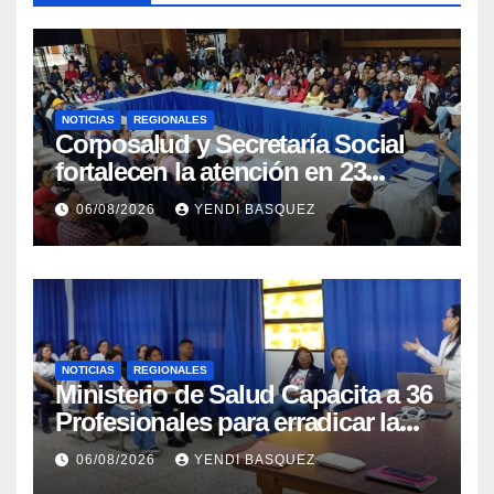
NOTICIAS
REGIONALES
Corposalud y Secretaría Social
fortalecen la atención en 23
municipios
06/08/2026
YENDI BASQUEZ
NOTICIAS
REGIONALES
Ministerio de Salud Capacita a 36
Profesionales para erradicar la
Tuberculosis en Yaracuy
06/08/2026
YENDI BASQUEZ