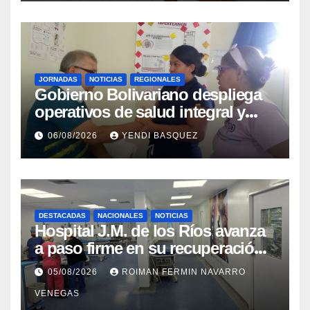
JORNADAS
NOTICIAS
REGIONALES
Gobierno Bolivariano despliega
operativos de salud integral y
protección social en los
06/08/2026
YENDI BASQUEZ
municipios Sucre y Mario
Briceño Iragorry del estado
Aragua
DESTACADAS
NACIONALES
NOTICIAS
Hospital J.M. de los Ríos avanza
a paso firme en su recuperación
tras los recientes eventos
05/08/2026
ROIMAN FERMIN NAVARRO
sísmicos
VENEGAS