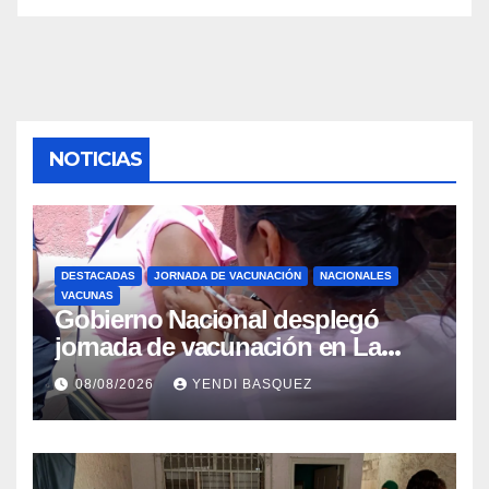
NOTICIAS
DESTACADAS
JORNADA DE VACUNACIÓN
NACIONALES
VACUNAS
Gobierno Nacional desplegó
jornada de vacunación en La
Guaira para garantizar protección
08/08/2026
YENDI BASQUEZ
epidemiológica