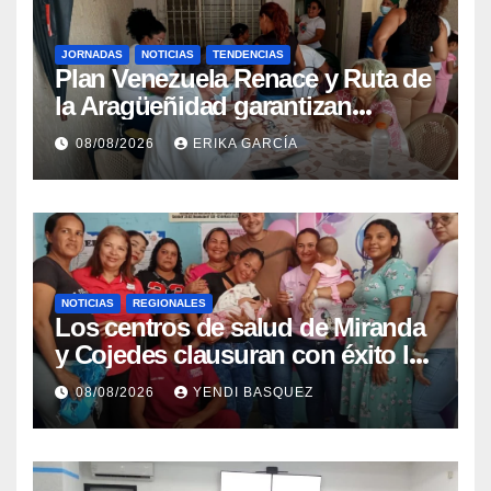
JORNADAS
NOTICIAS
TENDENCIAS
Plan Venezuela Renace y Ruta de
la Aragüeñidad garantizan
atención médica integral en
08/08/2026
ERIKA GARCÍA
Aragua
NOTICIAS
REGIONALES
Los centros de salud de Miranda
y Cojedes clausuran con éxito la
Semana Mundial de la Lactancia
08/08/2026
YENDI BASQUEZ
Materna