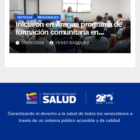
NOTICIAS
REGIONALES
Iniciaron en Aragua programa de
formación comunitaria en
atención a personas con
08/08/2026
YENDI BASQUEZ
discapacidad
Garantizando el derecho a la salud de todos los venezolanos a
través de un sistema público accesible y de calidad.