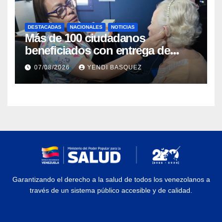
DESTACADAS
NACIONALES
NOTICIAS
Más de 100 ciudadanos
beneficiados con entrega de
prótesis auditivas en el Centro de
07/08/2026
YENDI BASQUEZ
Rehabilitación J.J. Arvelo
Garantizando el derecho a la salud de todos los venezolanos a
través de un sistema público accesible y de calidad.