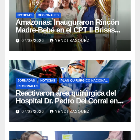
NOTICIAS
REGIONALES
​Amazonas: Inauguraron Rincón
Madre-Bebé en el CPT II Brisas
del Aeropuerto ​Inauguraron
07/08/2026
YENDI BASQUEZ
Rincón
JORNADAS
NOTICIAS
PLAN QUIRÚRGICO NACIONAL
REGIONALES
Reactivaron área quirúrgica del
Hospital Dr. Pedro Del Corral en
Guárico
07/08/2026
YENDI BASQUEZ