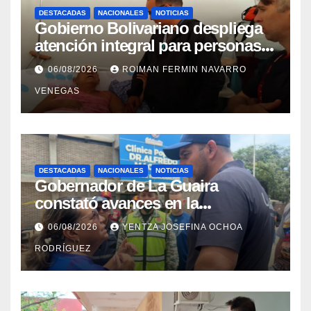
DESTACADAS
NACIONALES
NOTICIAS
Gobierno Bolivariano despliega
atención integral para personas
con discapacidad en
06/08/2026
ROIMAN FERMIN NAVARRO
campamentos de La Guaira
VENEGAS
DESTACADAS
NACIONALES
NOTICIAS
Gobernador de La Guaira
constató avances en la
rehabilitación del Hospitalito de
06/08/2026
YENTZA JOSEFINA OCHOA
Catia la Mar
RODRÍGUEZ