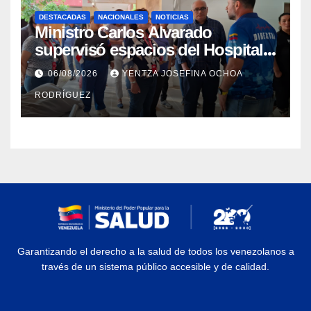
DESTACADAS
NACIONALES
NOTICIAS
Ministro Carlos Alvarado
supervisó espacios del Hospital
Dermatológico Dr. Martín Vegas
06/08/2026
YENTZA JOSEFINA OCHOA
en La Guaira
RODRÍGUEZ
Garantizando el derecho a la salud de todos los venezolanos a
través de un sistema público accesible y de calidad.