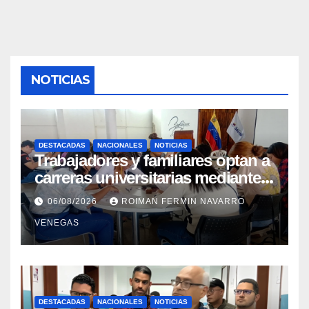
NOTICIAS
DESTACADAS
NACIONALES
NOTICIAS
Trabajadores y familiares optan a
carreras universitarias mediante
convenio entre MinSalud y la
06/08/2026
ROIMAN FERMIN NAVARRO
UCV
VENEGAS
DESTACADAS
NACIONALES
NOTICIAS