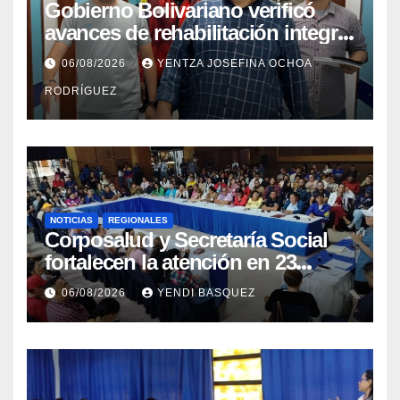
Gobierno Bolivariano verificó
avances de rehabilitación integral
en el Hospital Dr. José María
06/08/2026
YENTZA JOSEFINA OCHOA
Vargas
RODRÍGUEZ
NOTICIAS
REGIONALES
Corposalud y Secretaría Social
fortalecen la atención en 23
municipios
06/08/2026
YENDI BASQUEZ