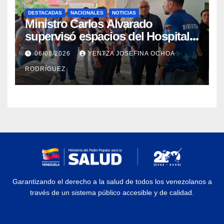
DESTACADAS
NACIONALES
NOTICIAS
Ministro Carlos Alvarado
supervisó espacios del Hospital
Dermatológico Dr. Martín Vegas
06/08/2026
YENTZA JOSEFINA OCHOA
en La Guaira
RODRÍGUEZ
Garantizando el derecho a la salud de todos los venezolanos a
través de un sistema público accesible y de calidad.