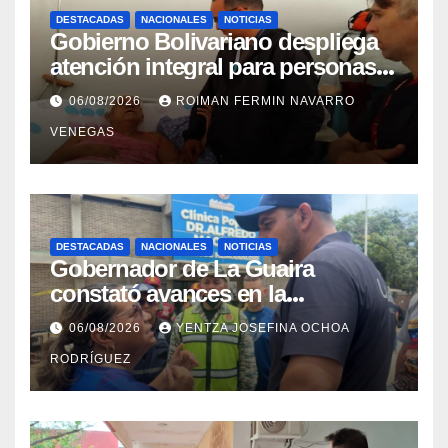
DESTACADAS
NACIONALES
NOTICIAS
Gobierno Bolivariano despliega
atención integral para personas
con discapacidad en
06/08/2026
ROIMAN FERMIN NAVARRO
campamentos de La Guaira
VENEGAS
DESTACADAS
NACIONALES
NOTICIAS
Gobernador de La Guaira
constató avances en la
rehabilitación del Hospitalito de
06/08/2026
YENTZA JOSEFINA OCHOA
Catia la Mar
RODRÍGUEZ