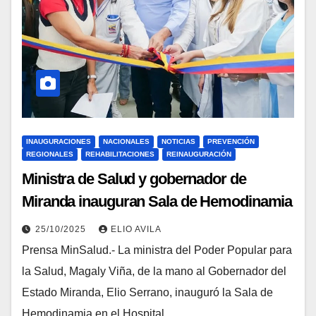
INAUGURACIONES
NACIONALES
NOTICIAS
PREVENCIÓN
REGIONALES
REHABILITACIONES
REINAUGURACIÓN
Ministra de Salud y gobernador de
Miranda inauguran Sala de Hemodinamia
en hospital de los Teques
25/10/2025
ELIO AVILA
Prensa MinSalud.- La ministra del Poder Popular para
la Salud, Magaly Viña, de la mano al Gobernador del
Estado Miranda, Elio Serrano, inauguró la Sala de
Hemodinamia en el Hospital…