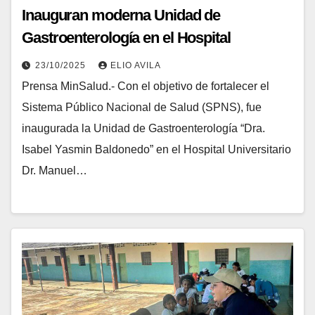
Inauguran moderna Unidad de
Gastroenterología en el Hospital
Universitario “Dr. Manuel Núñez Tovar”
23/10/2025
ELIO AVILA
de Monagas
Prensa MinSalud.- Con el objetivo de fortalecer el
Sistema Público Nacional de Salud (SPNS), fue
inaugurada la Unidad de Gastroenterología “Dra.
Isabel Yasmin Baldonedo” en el Hospital Universitario
Dr. Manuel…