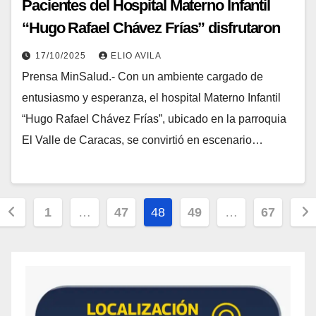
Pacientes del Hospital Materno Infantil
“Hugo Rafael Chávez Frías” disfrutaron
de una parranda navideña
17/10/2025
ELIO AVILA
Prensa MinSalud.- Con un ambiente cargado de
entusiasmo y esperanza, el hospital Materno Infantil
“Hugo Rafael Chávez Frías”, ubicado en la parroquia
El Valle de Caracas, se convirtió en escenario…
1
…
47
48
49
…
67