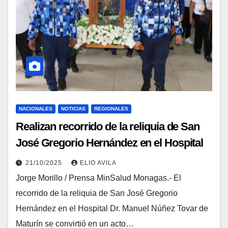
NACIONALES
NOTICIAS
REGIONALES
Realizan recorrido de la reliquia de San
José Gregorio Hernández en el Hospital
Central de Maturín
21/10/2025
ELIO AVILA
Jorge Morillo / Prensa MinSalud Monagas.- El
recorrido de la reliquia de San José Gregorio
Hernández en el Hospital Dr. Manuel Núñez Tovar de
Maturín se convirtió en un acto…