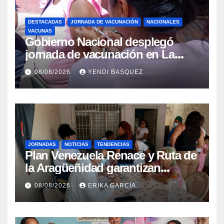
DESTACADAS
JORNADA DE VACUNACIÓN
NACIONALES
VACUNAS
Gobierno Nacional desplegó
jornada de vacunación en La
Guaira para garantizar protección
08/08/2026
YENDI BASQUEZ
epidemiológica
JORNADAS
NOTICIAS
TENDENCIAS
Plan Venezuela Renace y Ruta de
la Aragüeñidad garantizan
atención médica integral en
08/08/2026
ERIKA GARCÍA
Aragua