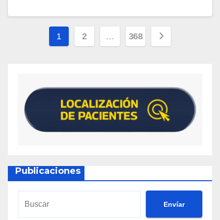
1
2
…
368
Publicaciones
Envíar