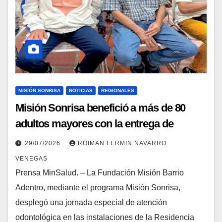
MISIÓN SONRISA
NOTICIAS
REGIONALES
Misión Sonrisa benefició a más de 80
adultos mayores con la entrega de
prótesis dentales en Táchira
29/07/2026
ROIMAN FERMIN NAVARRO
VENEGAS
Prensa MinSalud. – La Fundación Misión Barrio
Adentro, mediante el programa Misión Sonrisa,
desplegó una jornada especial de atención
odontológica en las instalaciones de la Residencia