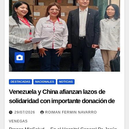
DESTACADAS
NACIONALES
NOTICIAS
Venezuela y China afianzan lazos de
solidaridad con importante donación de
insumos médicos para afectados por el
29/07/2026
ROIMAN FERMIN NAVARRO
doblete sísmico
VENEGAS