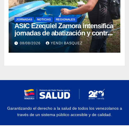
JORNADAS
NOTICIAS
REGIONALES
ASIC Ezequiel Zamora intensifica
jornadas de abatización y control
de vectores en comunidades del
08/08/2026
YENDI BASQUEZ
Guárico
Garantizando el derecho a la salud de todos los venezolanos a
través de un sistema público accesible y de calidad.