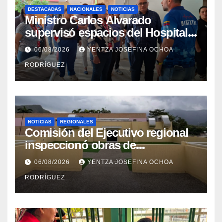
DESTACADAS
NACIONALES
NOTICIAS
Ministro Carlos Alvarado
supervisó espacios del Hospital
Dermatológico Dr. Martín Vegas
06/08/2026
YENTZA JOSEFINA OCHOA
en La Guaira
RODRÍGUEZ
NOTICIAS
REGIONALES
Comisión del Ejecutivo regional
inspeccionó obras de
recuperación en la Maternidad
06/08/2026
YENTZA JOSEFINA OCHOA
Integral Aragua
RODRÍGUEZ