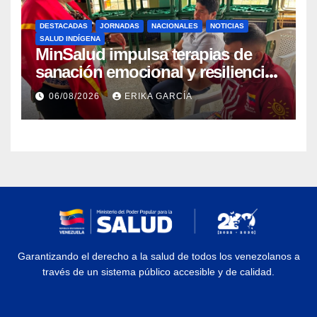
DESTACADAS
JORNADAS
NACIONALES
NOTICIAS
SALUD INDÍGENA
MinSalud impulsa terapias de
sanación emocional y resiliencia
post-sismo junto a comunidades
06/08/2026
ERIKA GARCÍA
indígenas en Caracas
Garantizando el derecho a la salud de todos los venezolanos a
través de un sistema público accesible y de calidad.