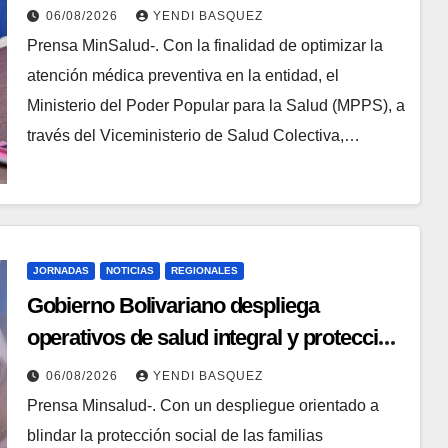
Tuberculosis en Yaracuy
06/08/2026
YENDI BASQUEZ
Prensa MinSalud-. Con la finalidad de optimizar la
atención médica preventiva en la entidad, el
Ministerio del Poder Popular para la Salud (MPPS), a
través del Viceministerio de Salud Colectiva,…
JORNADAS
NOTICIAS
REGIONALES
Gobierno Bolivariano despliega
operativos de salud integral y protección
social en los municipios Sucre y Mario
06/08/2026
YENDI BASQUEZ
Briceño Iragorry del estado Aragua
Prensa Minsalud-. Con un despliegue orientado a
blindar la protección social de las familias