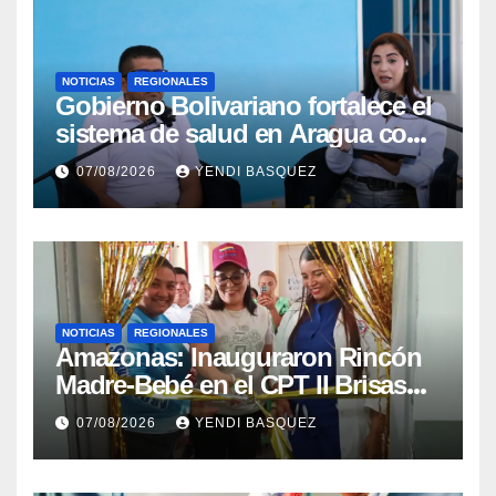
NOTICIAS
REGIONALES
Gobierno Bolivariano fortalece el
sistema de salud en Aragua con
la reinauguración del CDI La
07/08/2026
YENDI BASQUEZ
Mora
NOTICIAS
REGIONALES
​Amazonas: Inauguraron Rincón
Madre-Bebé en el CPT II Brisas
del Aeropuerto ​Inauguraron
07/08/2026
YENDI BASQUEZ
Rincón