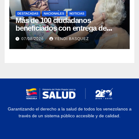
DESTACADAS
NACIONALES
NOTICIAS
Más de 100 ciudadanos
beneficiados con entrega de
prótesis auditivas en el Centro de
07/08/2026
YENDI BASQUEZ
Rehabilitación J.J. Arvelo
Garantizando el derecho a la salud de todos los venezolanos a
través de un sistema público accesible y de calidad.