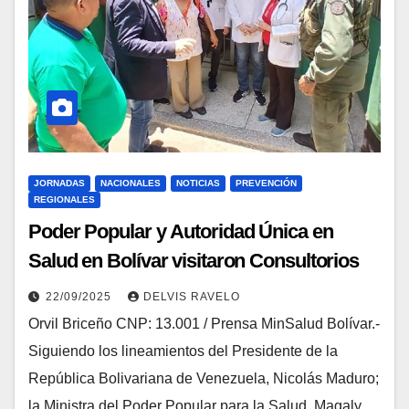
JORNADAS
NACIONALES
NOTICIAS
PREVENCIÓN
REGIONALES
Poder Popular y Autoridad Única en
Salud en Bolívar visitaron Consultorios
Populares
22/09/2025
DELVIS RAVELO
Orvil Briceño CNP: 13.001 / Prensa MinSalud Bolívar.-
Siguiendo los lineamientos del Presidente de la
República Bolivariana de Venezuela, Nicolás Maduro;
la Ministra del Poder Popular para la Salud, Magaly…