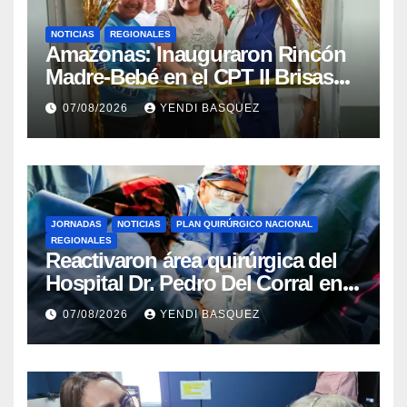
NOTICIAS
REGIONALES
​Amazonas: Inauguraron Rincón
Madre-Bebé en el CPT II Brisas
del Aeropuerto ​Inauguraron
07/08/2026
YENDI BASQUEZ
Rincón
JORNADAS
NOTICIAS
PLAN QUIRÚRGICO NACIONAL
REGIONALES
Reactivaron área quirúrgica del
Hospital Dr. Pedro Del Corral en
Guárico
07/08/2026
YENDI BASQUEZ