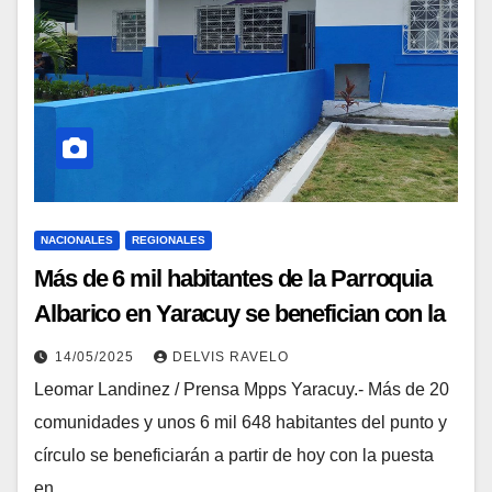
NACIONALES
REGIONALES
Más de 6 mil habitantes de la Parroquia
Albarico en Yaracuy se benefician con la
reinauguración del Consultorio Tipo III
14/05/2025
DELVIS RAVELO
Leomar Landinez / Prensa Mpps Yaracuy.- Más de 20
comunidades y unos 6 mil 648 habitantes del punto y
círculo se beneficiarán a partir de hoy con la puesta
en…