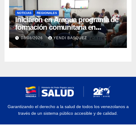
NOTICIAS
REGIONALES
Iniciaron en Aragua programa de
formación comunitaria en
atención a personas con
08/08/2026
YENDI BASQUEZ
discapacidad
Garantizando el derecho a la salud de todos los venezolanos a
través de un sistema público accesible y de calidad.