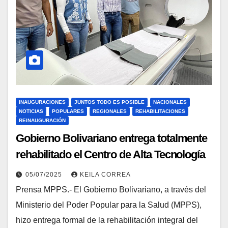
INAUGURACIONES
JUNTOS TODO ES POSIBLE
NACIONALES
NOTICIAS
POPULARES
REGIONALES
REHABILITACIONES
REINAUGURACIÓN
Gobierno Bolivariano entrega totalmente
rehabilitado el Centro de Alta Tecnología
Dr. David Guendsechadze en Nueva
05/07/2025
KEILA CORREA
Esparta
Prensa MPPS.- El Gobierno Bolivariano, a través del
Ministerio del Poder Popular para la Salud (MPPS),
hizo entrega formal de la rehabilitación integral del