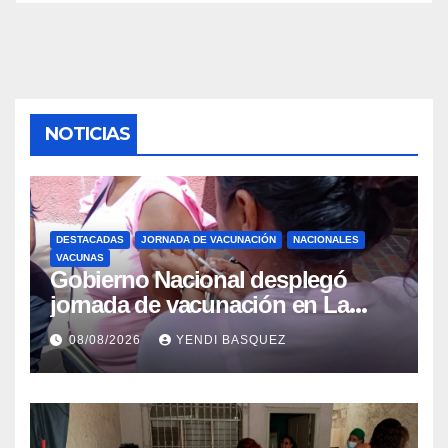
NOTICIAS
DESTACADAS
JORNADA DE VACUNACIÓN
NACIONALES
VACUNAS
Gobierno Nacional desplegó
jornada de vacunación en La
Guaira para garantizar protección
08/08/2026
YENDI BASQUEZ
epidemiológica