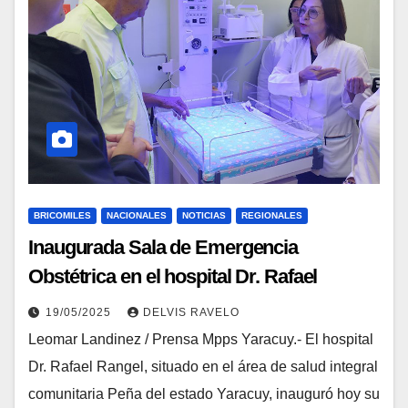
BRICOMILES
NACIONALES
NOTICIAS
REGIONALES
Inaugurada Sala de Emergencia
Obstétrica en el hospital Dr. Rafael
Rangel en Yaracuy
19/05/2025
DELVIS RAVELO
Leomar Landinez / Prensa Mpps Yaracuy.- El hospital
Dr. Rafael Rangel, situado en el área de salud integral
comunitaria Peña del estado Yaracuy, inauguró hoy su