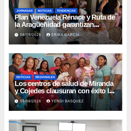
JORNADAS
NOTICIAS
TENDENCIAS
Plan Venezuela Renace y Ruta de
la Aragüeñidad garantizan
atención médica integral en
08/08/2026
ERIKA GARCÍA
Aragua
NOTICIAS
REGIONALES
Los centros de salud de Miranda
y Cojedes clausuran con éxito la
Semana Mundial de la Lactancia
08/08/2026
YENDI BASQUEZ
Materna