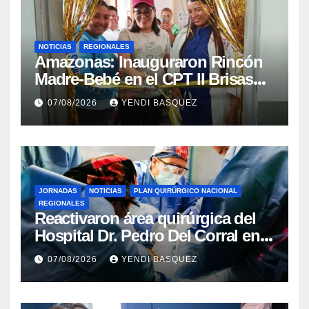
NOTICIAS
REGIONALES
​Amazonas: Inauguraron Rincón
Madre-Bebé en el CPT II Brisas
del Aeropuerto ​Inauguraron
07/08/2026
YENDI BASQUEZ
Rincón
JORNADAS
NOTICIAS
PLAN QUIRÚRGICO NACIONAL
REGIONALES
Reactivaron área quirúrgica del
Hospital Dr. Pedro Del Corral en
Guárico
07/08/2026
YENDI BASQUEZ