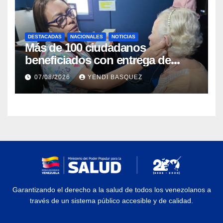
DESTACADAS
NACIONALES
NOTICIAS
Más de 100 ciudadanos
beneficiados con entrega de
prótesis auditivas en el Centro de
07/08/2026
YENDI BASQUEZ
Rehabilitación J.J. Arvelo
Garantizando el derecho a la salud de todos los venezolanos a
través de un sistema público accesible y de calidad.