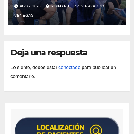
iniciaron la rehabilitación integral
AGO 7, 2026
ROIMAN FERMIN NAVARRO
del Centro Psicofamiliar El Niño y
VENEGAS
el Mar
Deja una respuesta
Lo siento, debes estar
conectado
para publicar un
comentario.