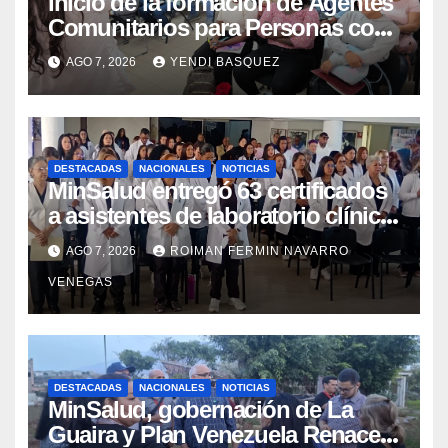
Inicio de la formación de Agentes
Comunitarios para Personas con
Discapacidad en el Centro de
AGO 7, 2026
YENDI BASQUEZ
Rehabilitación J.J. Arvelo
DESTACADAS
NACIONALES
NOTICIAS
MinSalud entregó 63 certificados
a asistentes de laboratorio clínico
para garantizar respaldo legal y
AGO 7, 2026
ROIMAN FERMIN NAVARRO
profesional
VENEGAS
DESTACADAS
NACIONALES
NOTICIAS
MinSalud, gobernación de La
Guaira y Plan Venezuela Renace