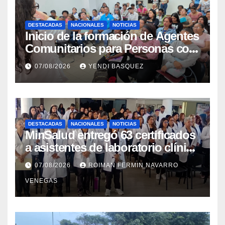
DESTACADAS
NACIONALES
NOTICIAS
Inicio de la formación de Agentes
Comunitarios para Personas con
Discapacidad en el Centro de
07/08/2026
YENDI BASQUEZ
Rehabilitación J.J. Arvelo
DESTACADAS
NACIONALES
NOTICIAS
MinSalud entregó 63 certificados
a asistentes de laboratorio clínico
para garantizar respaldo legal y
07/08/2026
ROIMAN FERMIN NAVARRO
profesional
VENEGAS