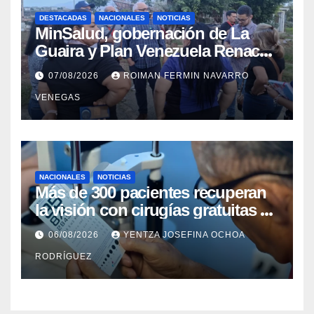
DESTACADAS
NACIONALES
NOTICIAS
MinSalud, gobernación de La
Guaira y Plan Venezuela Renace
iniciaron la rehabilitación integral
07/08/2026
ROIMAN FERMIN NAVARRO
del Centro Psicofamiliar El Niño y
VENEGAS
el Mar
NACIONALES
NOTICIAS
Más de 300 pacientes recuperan
la visión con cirugías gratuitas de
cataratas en Zulia
06/08/2026
YENTZA JOSEFINA OCHOA
RODRÍGUEZ