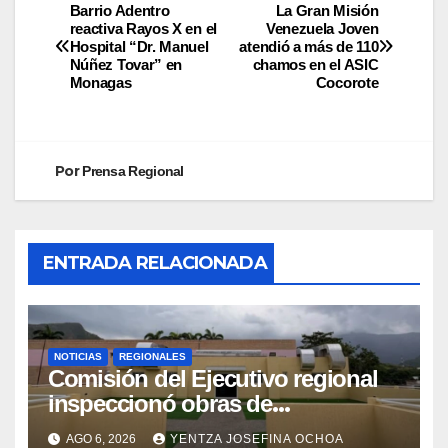
Barrio Adentro
La Gran Misión
reactiva Rayos X en el
Venezuela Joven
Hospital “Dr. Manuel
atendió a más de 110
Núñez Tovar” en
chamos en el ASIC
Monagas
Cocorote
Por
Prensa Regional
ENTRADA RELACIONADA
NOTICIAS
REGIONALES
Comisión del Ejecutivo regional
inspeccionó obras de
recuperación en la Maternidad
AGO 6, 2026
YENTZA JOSEFINA OCHOA