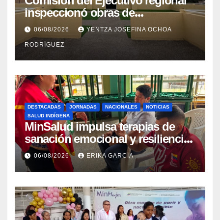
Comisión del Ejecutivo regional
inspeccionó obras de
recuperación en la Maternidad
06/08/2026
YENTZA JOSEFINA OCHOA
Integral Aragua
RODRÍGUEZ
DESTACADAS
JORNADAS
NACIONALES
NOTICIAS
SALUD INDÍGENA
MinSalud impulsa terapias de
sanación emocional y resiliencia
post-sismo junto a comunidades
06/08/2026
ERIKA GARCÍA
indígenas en Caracas