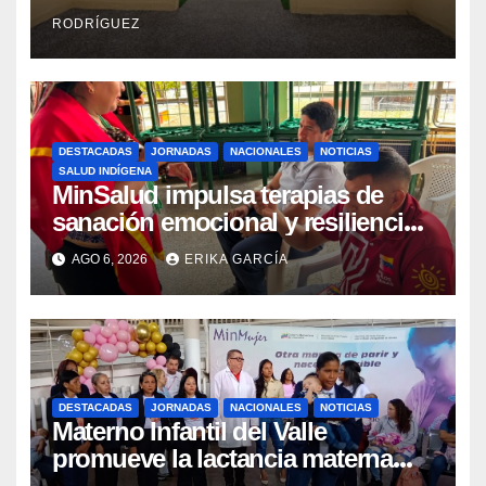
Integral Aragua
RODRÍGUEZ
DESTACADAS
JORNADAS
NACIONALES
NOTICIAS
SALUD INDÍGENA
MinSalud impulsa terapias de
sanación emocional y resiliencia
post-sismo junto a comunidades
AGO 6, 2026
ERIKA GARCÍA
indígenas en Caracas
DESTACADAS
JORNADAS
NACIONALES
NOTICIAS
Materno Infantil del Valle
promueve la lactancia materna
como un inicio sostenible para la