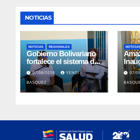
NOTICIAS
NOTICIAS
REGIONALES
NOTICIA
Gobierno Bolivariano
​Ama
fortalece el sistema de
Inau
salud en Aragua con la
Madr
07/08/2026
YENDI
07/0
reinauguración del CDI
II Br
BASQUEZ
BASQU
La Mora
Aerop
Inau