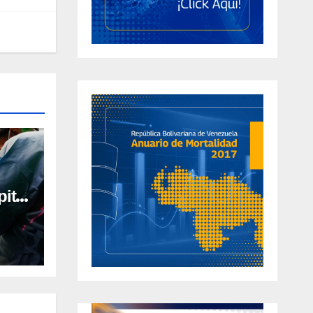
ital
al en