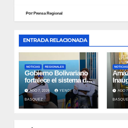
Por
Prensa Regional
ENTRADA RELACIONADA
NOTICIAS
REGIONALES
NOTICIAS
Gobierno Bolivariano
​Ama
fortalece el sistema de
Inau
salud en Aragua con la
Madr
AGO 7, 2026
YENDI
AGO 7
reinauguración del CDI
II Br
BASQUEZ
BASQU
La Mora
Aerop
Inau