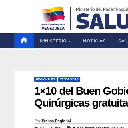
MINISTERIO
NOTICIAS
SAL
REGIONALES
TENDENCIAS
1×10 del Buen Gobie
Quirúrgicas gratuit
Por
Prensa Regional
#Presidente Nicolás Maduro