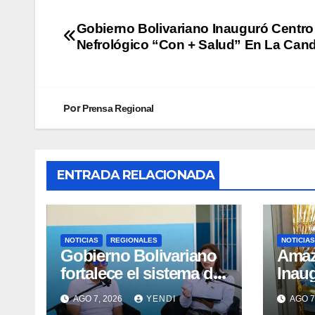
Gobierno Bolivariano Inauguró Centro
Nefrológico “Con + Salud” En La Cand
Por
Prensa Regional
ENTRADA RELACIONADA
NOTICIAS
REGIONALES
NOTICIAS
Gobierno Bolivariano
​Ama
fortalece el sistema de
Inau
salud en Aragua con la
Madr
AGO 7, 2026
YENDI
AGO 7
reinauguración del CDI
II Br