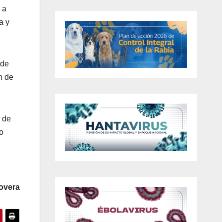
 a
a y
 de
n de
a de
o
overa