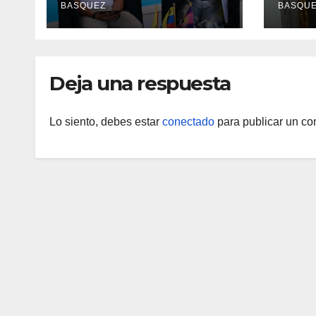
BASQUEZ
BASQU
La Mora
Aerop
Inau
Deja una respuesta
Lo siento, debes estar
conectado
para publicar un co