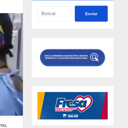
Envíar
rno,