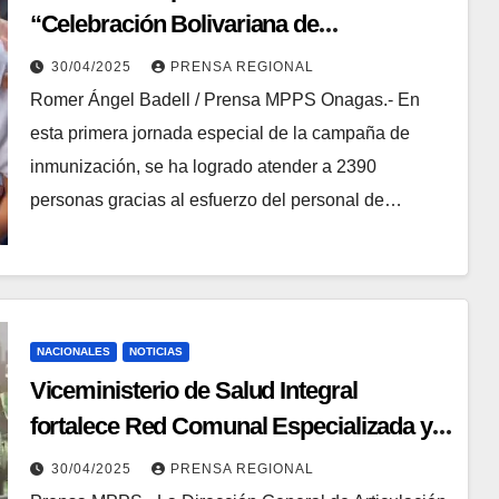
“Celebración Bolivariana de
Inmunización 2025” en Monagas
30/04/2025
PRENSA REGIONAL
Romer Ángel Badell / Prensa MPPS Onagas.- En
esta primera jornada especial de la campaña de
inmunización, se ha logrado atender a 2390
personas gracias al esfuerzo del personal de…
NACIONALES
NOTICIAS
Viceministerio de Salud Integral
fortalece Red Comunal Especializada y
Hospitalaria en Videoconferencia
30/04/2025
PRENSA REGIONAL
Nacional