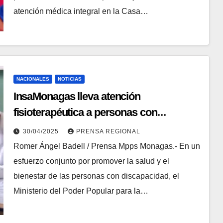
atención médica integral en la Casa…
NACIONALES
NOTICIAS
InsaMonagas lleva atención
fisioterapéutica a personas con
discapacidad en el CPT 3 de la parroquia
30/04/2025
PRENSA REGIONAL
Areo
Romer Ángel Badell / Prensa Mpps Monagas.- En un
esfuerzo conjunto por promover la salud y el
bienestar de las personas con discapacidad, el
Ministerio del Poder Popular para la…