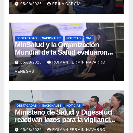
evaluación de vacunación en
05/08/2026
ERIKA GARCÍA
Aragua
DESTACADAS
NACIONALES
NOTICIAS
ONU
MinSalud y la Organización
Mundial de la Salud evaluaron
propuesta técnica integral en
05/08/2026
ROIMAN FERMIN NAVARRO
materia de agua saneamiento e
VENEGAS
higiene ante contingencia
sísmica
DESTACADAS
NACIONALES
NOTICIAS
Ministerio de Salud y Digesalud
reactivan lazos para la vigilancia
epidemiológica y el control de
05/08/2026
ROIMAN FERMIN NAVARRO