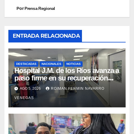
Por
Prensa Regional
ENTRADA RELACIONADA
DESTACADAS
NACIONALES
NOTICIAS
Hospital J.M. de los Ríos avanza a
paso firme en su recuperación
tras los recientes eventos
AGO 5, 2026
ROIMAN FERMIN NAVARRO
sísmicos
VENEGAS