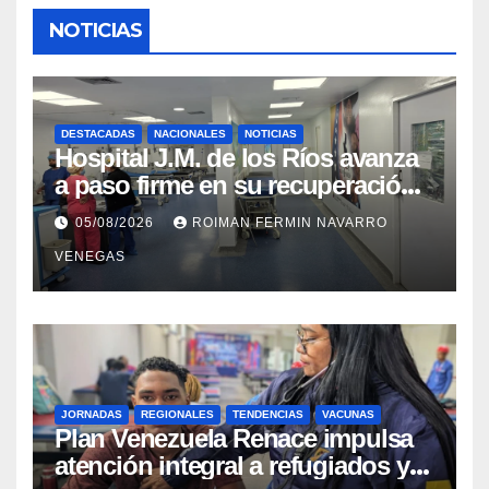
NOTICIAS
DESTACADAS
NACIONALES
NOTICIAS
Hospital J.M. de los Ríos avanza
a paso firme en su recuperación
tras los recientes eventos
05/08/2026
ROIMAN FERMIN NAVARRO
sísmicos
VENEGAS
JORNADAS
REGIONALES
TENDENCIAS
VACUNAS
​Plan Venezuela Renace impulsa
atención integral a refugiados y