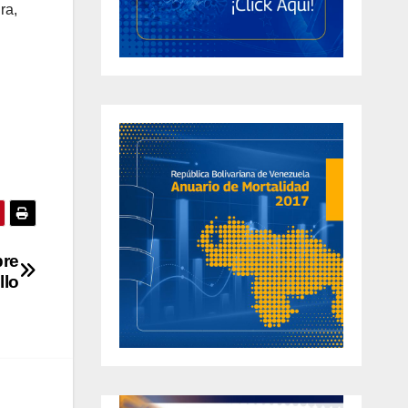
ra,
bre
llo