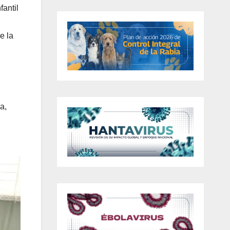
fantil
e la
a,