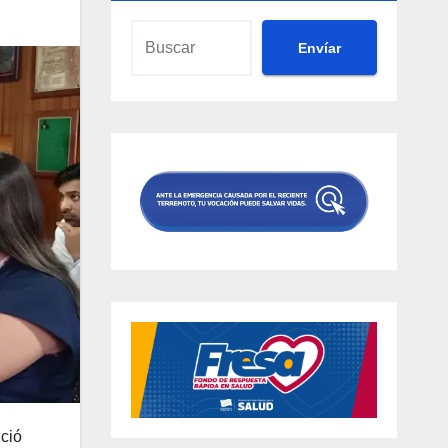
Envíar
ició