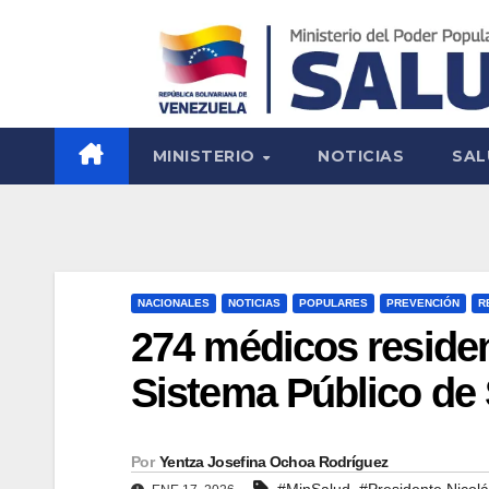
MINISTERIO
NOTICIAS
SAL
NACIONALES
NOTICIAS
POPULARES
PREVENCIÓN
R
274 médicos residen
Sistema Público de 
Por
Yentza Josefina Ochoa Rodríguez
,
#MinSalud
#Presidente Nicol