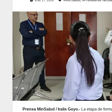
ENE 17, 2026
​Prensa MinSalud / Iralis Goyo.-
La etapa de form