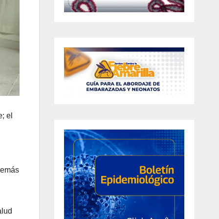
; el
además
alud