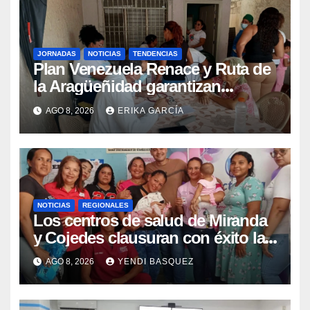
JORNADAS
NOTICIAS
TENDENCIAS
Plan Venezuela Renace y Ruta de
la Aragüeñidad garantizan
atención médica integral en
AGO 8, 2026
ERIKA GARCÍA
Aragua
NOTICIAS
REGIONALES
Los centros de salud de Miranda
y Cojedes clausuran con éxito la
Semana Mundial de la Lactancia
AGO 8, 2026
YENDI BASQUEZ
Materna