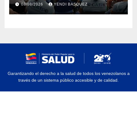
atención a personas con
08/08/2026
YENDI BASQUEZ
discapacidad
Garantizando el derecho a la salud de todos los venezolanos a
través de un sistema público accesible y de calidad.