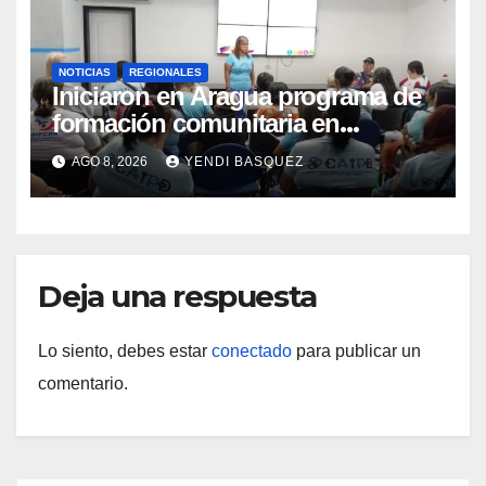
NOTICIAS
REGIONALES
Iniciaron en Aragua programa de
formación comunitaria en
atención a personas con
AGO 8, 2026
YENDI BASQUEZ
discapacidad
Deja una respuesta
Lo siento, debes estar
conectado
para publicar un
comentario.