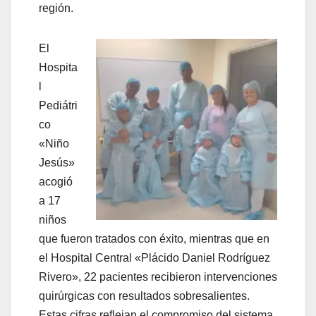
región.
El
Hospita
l
Pediátri
co
«Niño
Jesús»
acogió
a 17
niños
que fueron tratados con éxito, mientras que en
el Hospital Central «Plácido Daniel Rodríguez
Rivero», 22 pacientes recibieron intervenciones
quirúrgicas con resultados sobresalientes.
Estas cifras reflejan el compromiso del sistema