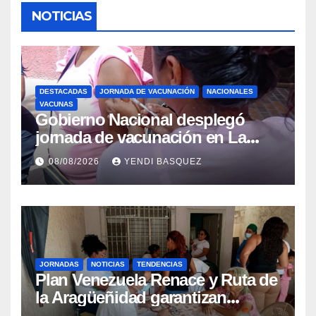
NOTICIAS
DESTACADAS
JORNADA DE VACUNACIÓN
NACIONALES
VACUNAS
Gobierno Nacional desplegó
jornada de vacunación en La
Guaira para garantizar protección
08/08/2026
YENDI BASQUEZ
epidemiológica
JORNADAS
NOTICIAS
TENDENCIAS
Plan Venezuela Renace y Ruta de
la Aragüeñidad garantizan
atención médica integral en