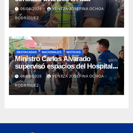
rehabilitación del Hospitalito de
06/08/2026
YENTZA JOSEFINA OCHOA
Catia la Mar
RODRÍGUEZ
DESTACADAS
NACIONALES
NOTICIAS
Ministro Carlos Alvarado
supervisó espacios del Hospital
Dermatológico Dr. Martín Vegas
06/08/2026
YENTZA JOSEFINA OCHOA
en La Guaira
RODRÍGUEZ