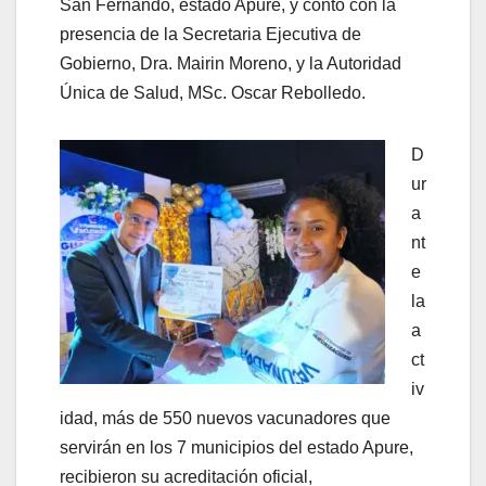
San Fernando, estado Apure, y contó con la
presencia de la Secretaria Ejecutiva de
Gobierno, Dra. Mairin Moreno, y la Autoridad
Única de Salud, MSc. Oscar Rebolledo.
D
ur
a
nt
e
la
a
ct
iv
idad, más de 550 nuevos vacunadores que
servirán en los 7 municipios del estado Apure,
recibieron su acreditación oficial,