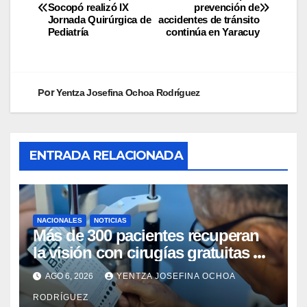
Socopó realizó IX
prevención de
Jornada Quirúrgica de
accidentes de tránsito
Pediatría
continúa en Yaracuy
Por
Yentza Josefina Ochoa Rodríguez
ENTRADA RELACIONADA
NACIONALES
NOTICIAS
Más de 300 pacientes recuperan
la visión con cirugías gratuitas de
cataratas en Zulia
AGO 6, 2026
YENTZA JOSEFINA OCHOA
RODRÍGUEZ