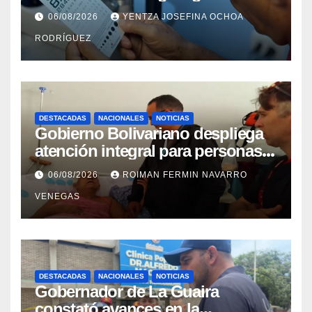
cataratas en Zulia
06/08/2026
YENTZA JOSEFINA OCHOA
RODRÍGUEZ
DESTACADAS
NACIONALES
NOTICIAS
Gobierno Bolivariano despliega
atención integral para personas
con discapacidad en
06/08/2026
ROIMAN FERMIN NAVARRO
campamentos de La Guaira
VENEGAS
DESTACADAS
NACIONALES
NOTICIAS
Gobernador de La Guaira
constató avances en la