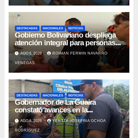
DESTACADAS
NACIONALES
NOTICIAS
Gobierno Bolivariano despliega
atención integral para personas
con discapacidad en
AGO 6, 2026
ROIMAN FERMIN NAVARRO
campamentos de La Guaira
VENEGAS
DESTACADAS
NACIONALES
NOTICIAS
Gobernador de La Guaira
constató avances en la
rehabilitación del Hospitalito de
AGO 6, 2026
YENTZA JOSEFINA OCHOA
Catia la Mar
RODRÍGUEZ