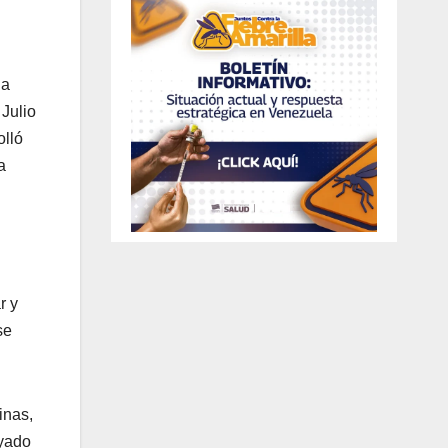
la
 Julio
olló
a
r y
se
inas,
ayado