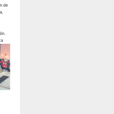
ón de
a,
ón.
ca