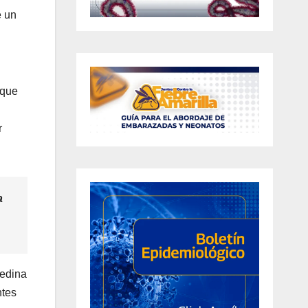
e un
oque
r
a
Medina
ntes