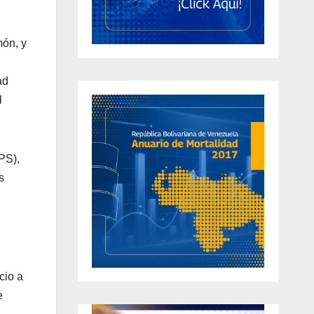
món, y
ad
l
PS),
s
cio a
e