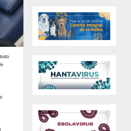
 todo
de
po
o