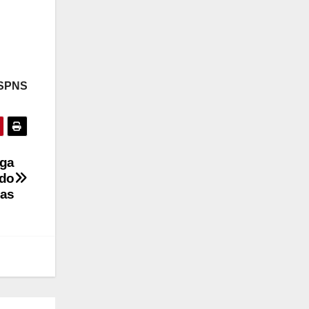
 SPNS
ega
ado
nas