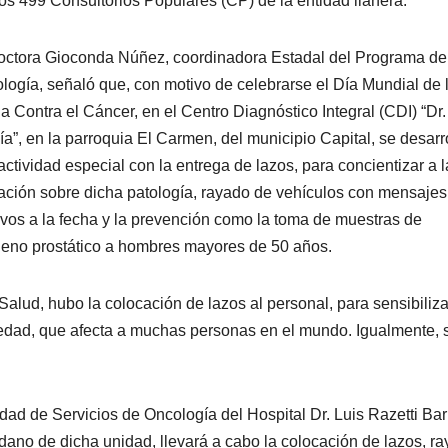
os 499 Consultorios Populares (CP) de la entidad llanera.
octora Gioconda Núñez, coordinadora Estadal del Programa de
logía, señaló que, con motivo de celebrarse el Día Mundial de 
a Contra el Cáncer, en el Centro Diagnóstico Integral (CDI) “Dr.
ía”, en la parroquia El Carmen, del municipio Capital, se desarr
actividad especial con la entrega de lazos, para concientizar a l
ación sobre dicha patología, rayado de vehículos con mensajes
ivos a la fecha y la prevención como la toma de muestras de
geno prostático a hombres mayores de 50 años.
Salud, hubo la colocación de lazos al personal, para sensibiliza
medad, que afecta a muchas personas en el mundo. Igualmente, 
dad de Servicios de Oncología del Hospital Dr. Luis Razetti Bar
dano de dicha unidad, llevará a cabo la colocación de lazos, r