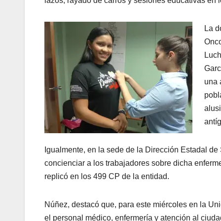
lazos, rayado de carros y sesiones educativas en l
La d
Onco
Luch
Garc
una 
pobl
alus
antí
Igualmente, en la sede de la Dirección Estadal de 
concienciar a los trabajadores sobre dicha enfer
replicó en los 499 CP de la entidad.
Núñez, destacó que, para este miércoles en la Uni
el personal médico, enfermería y atención al ciuda