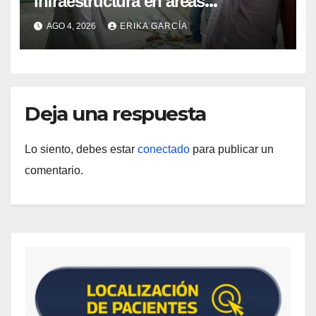
infraestructura en áreas
prioritarias del IAHULA
AGO 4, 2026
ERIKA GARCÍA
Deja una respuesta
Lo siento, debes estar
conectado
para publicar un
comentario.