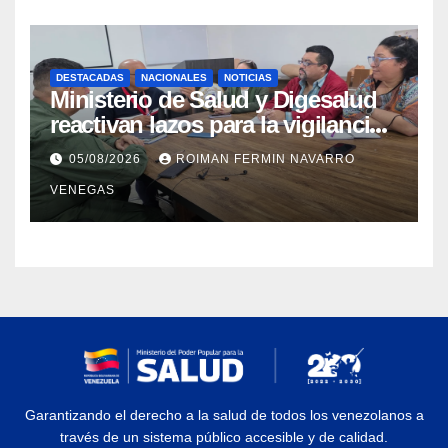
DESTACADAS
NACIONALES
NOTICIAS
Ministerio de Salud y Digesalud
reactivan lazos para la vigilancia
epidemiológica y el control de
05/08/2026
ROIMAN FERMIN NAVARRO
enfermedades
VENEGAS
Garantizando el derecho a la salud de todos los venezolanos a
través de un sistema público accesible y de calidad.