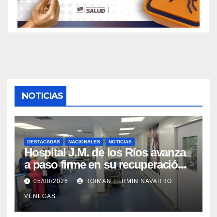
NOTICIAS
DESTACADAS
NACIONALES
NOTICIAS
Hospital J.M. de los Ríos avanza
a paso firme en su recuperación
tras los recientes eventos
05/08/2026
ROIMAN FERMIN NAVARRO
sísmicos
VENEGAS