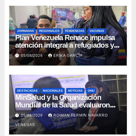
JORNADAS
REGIONALES
TENDENCIAS
VACUNAS
​Plan Venezuela Renace impulsa
atención integral a refugiados y
evaluación de vacunación en
05/08/2026
ERIKA GARCÍA
Aragua
DESTACADAS
NACIONALES
NOTICIAS
ONU
MinSalud y la Organización
Mundial de la Salud evaluaron
propuesta técnica integral en
05/08/2026
ROIMAN FERMIN NAVARRO
materia de agua saneamiento e
VENEGAS
higiene ante contingencia
sísmica