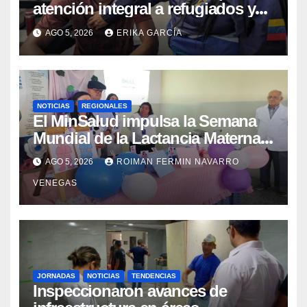
atención integral a refugiados y
evaluación de vacunación en
AGO 5, 2026
ERIKA GARCÍA
Aragua
NOTICIAS
REGIONALES
El MinSalud impulsa la Semana
Mundial de la Lactancia Materna
con un despliegue comunitario
AGO 5, 2026
ROIMAN FERMIN NAVARRO
en Cojedes Mérida y Yaracuy
VENEGAS
JORNADAS
NOTICIAS
TENDENCIAS
Inspeccionaron avances de