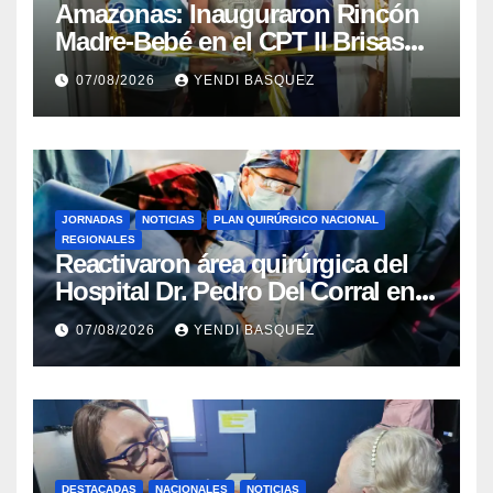
​Amazonas: Inauguraron Rincón
Madre-Bebé en el CPT II Brisas
del Aeropuerto ​Inauguraron
07/08/2026
YENDI BASQUEZ
Rincón
JORNADAS
NOTICIAS
PLAN QUIRÚRGICO NACIONAL
REGIONALES
Reactivaron área quirúrgica del
Hospital Dr. Pedro Del Corral en
Guárico
07/08/2026
YENDI BASQUEZ
DESTACADAS
NACIONALES
NOTICIAS