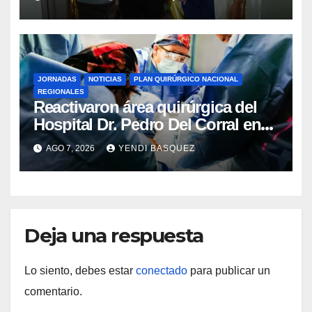
Rincón
JORNADAS
NOTICIAS
PLAN QUIRÚRGICO NACIONAL
REGIONALES
Reactivaron área quirúrgica del
Hospital Dr. Pedro Del Corral en
Guárico
AGO 7, 2026
YENDI BASQUEZ
Deja una respuesta
Lo siento, debes estar
conectado
para publicar un
comentario.