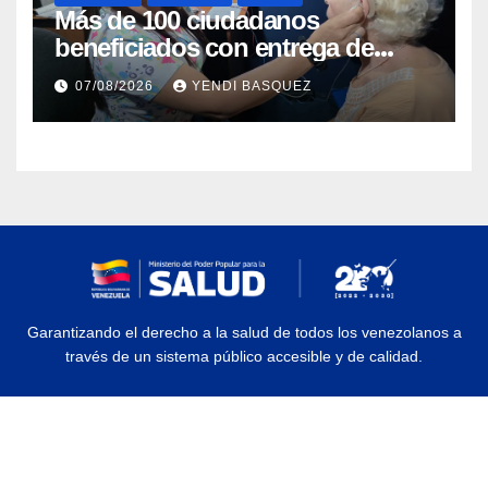
Más de 100 ciudadanos
beneficiados con entrega de
prótesis auditivas en el Centro de
07/08/2026
YENDI BASQUEZ
Rehabilitación J.J. Arvelo
Garantizando el derecho a la salud de todos los venezolanos a
través de un sistema público accesible y de calidad.