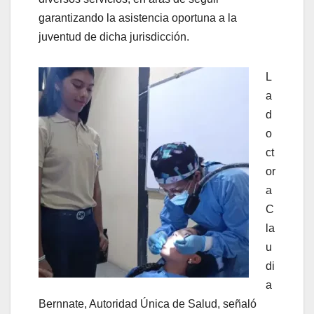
garantizando la asistencia oportuna a la
juventud de dicha jurisdicción.
L
a
d
o
ct
or
a
C
la
u
di
a
Bernnate, Autoridad Única de Salud, señaló