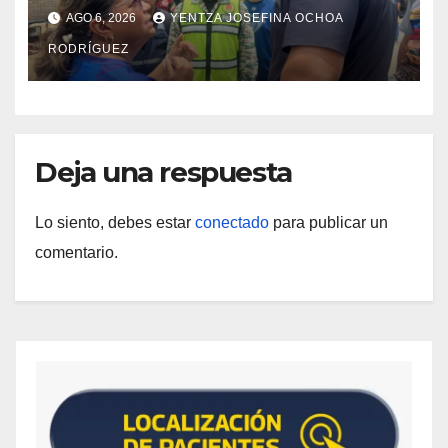
rehabilitación del Hospitalito de
AGO 6, 2026
YENTZA JOSEFINA OCHOA
Catia la Mar
RODRÍGUEZ
Deja una respuesta
Lo siento, debes estar
conectado
para publicar un
comentario.