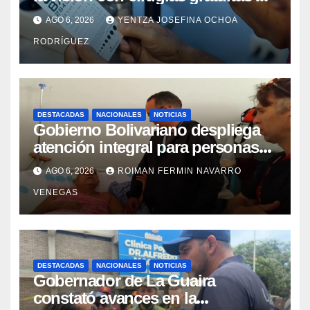
cataratas en Zulia
AGO 6, 2026
YENTZA JOSEFINA OCHOA
RODRÍGUEZ
DESTACADAS
NACIONALES
NOTICIAS
Gobierno Bolivariano despliega
atención integral para personas
con discapacidad en
AGO 6, 2026
ROIMAN FERMIN NAVARRO
campamentos de La Guaira
VENEGAS
DESTACADAS
NACIONALES
NOTICIAS
Gobernador de La Guaira
constató avances en la