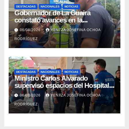
DESTACADAS
NACIONALES
NOTICIAS
Gobernador de La Guaira
constató avances en la
rehabilitación del Hospitalito de
06/08/2026
YENTZA JOSEFINA OCHOA
Catia la Mar
RODRÍGUEZ
DESTACADAS
NACIONALES
NOTICIAS
Ministro Carlos Alvarado
supervisó espacios del Hospital
Dermatológico Dr. Martín Vegas
06/08/2026
YENTZA JOSEFINA OCHOA
en La Guaira
RODRÍGUEZ