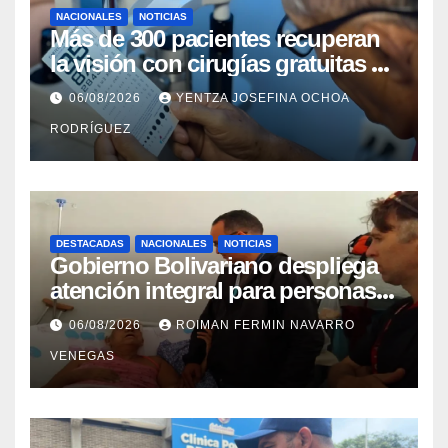
NACIONALES
NOTICIAS
Más de 300 pacientes recuperan
la visión con cirugías gratuitas de
cataratas en Zulia
06/08/2026
YENTZA JOSEFINA OCHOA
RODRÍGUEZ
DESTACADAS
NACIONALES
NOTICIAS
Gobierno Bolivariano despliega
atención integral para personas
con discapacidad en
06/08/2026
ROIMAN FERMIN NAVARRO
campamentos de La Guaira
VENEGAS