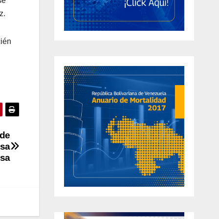
se
z.
cién
 de
asa
asa