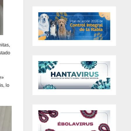
itas,
stado
e»
s, lo