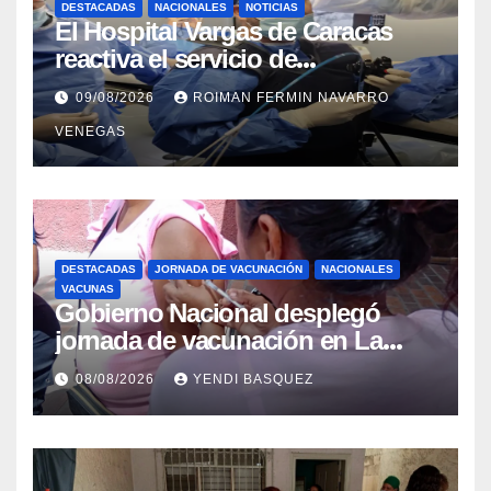
DESTACADAS
NACIONALES
NOTICIAS
El Hospital Vargas de Caracas
reactiva el servicio de
Colangiopancreatografía
09/08/2026
ROIMAN FERMIN NAVARRO
Retrógrada Endoscópica para
VENEGAS
beneficiar a cientos de pacientes
DESTACADAS
JORNADA DE VACUNACIÓN
NACIONALES
VACUNAS
Gobierno Nacional desplegó
jornada de vacunación en La
Guaira para garantizar protección
08/08/2026
YENDI BASQUEZ
epidemiológica