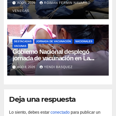
Colangiopancreatografía
AGO 9, 2026
ROIMAN FERMIN NAVARRO
Retrógrada Endoscópica para
VENEGAS
beneficiar a cientos de pacientes
DESTACADAS
JORNADA DE VACUNACIÓN
NACIONALES
VACUNAS
Gobierno Nacional desplegó
jornada de vacunación en La
Guaira para garantizar protección
AGO 8, 2026
YENDI BASQUEZ
epidemiológica
Deja una respuesta
Lo siento, debes estar
conectado
para publicar un