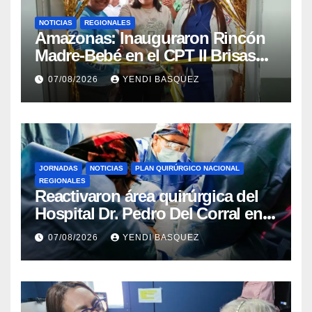
NOTICIAS
REGIONALES
​Amazonas: Inauguraron Rincón
Madre-Bebé en el CPT II Brisas
del Aeropuerto ​Inauguraron
07/08/2026
YENDI BASQUEZ
Rincón
JORNADAS
NOTICIAS
PLAN QUIRÚRGICO NACIONAL
REGIONALES
Reactivaron área quirúrgica del
Hospital Dr. Pedro Del Corral en
Guárico
07/08/2026
YENDI BASQUEZ