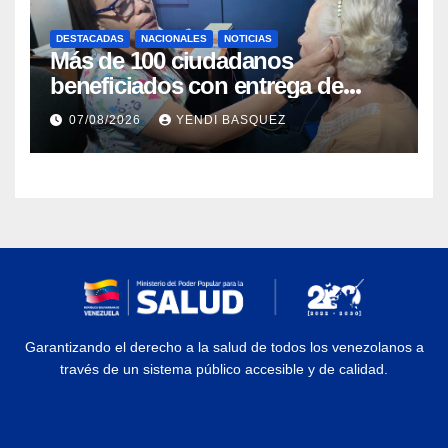
DESTACADAS
NACIONALES
NOTICIAS
Más de 100 ciudadanos
beneficiados con entrega de
prótesis auditivas en el Centro de
07/08/2026
YENDI BASQUEZ
Rehabilitación J.J. Arvelo
Garantizando el derecho a la salud de todos los venezolanos a
través de un sistema público accesible y de calidad.