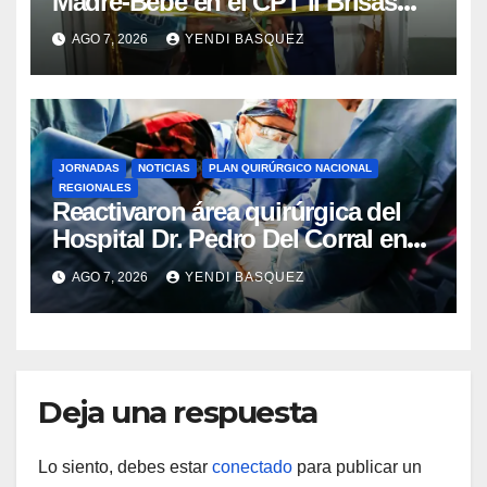
Madre-Bebé en el CPT II Brisas
del Aeropuerto ​Inauguraron
AGO 7, 2026
YENDI BASQUEZ
Rincón
JORNADAS
NOTICIAS
PLAN QUIRÚRGICO NACIONAL
REGIONALES
Reactivaron área quirúrgica del
Hospital Dr. Pedro Del Corral en
Guárico
AGO 7, 2026
YENDI BASQUEZ
Deja una respuesta
Lo siento, debes estar
conectado
para publicar un