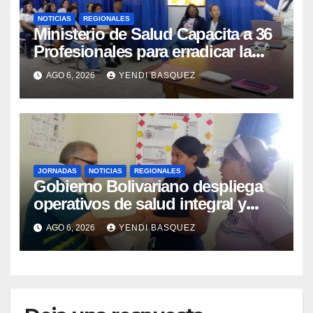
NOTICIAS
REGIONALES
Ministerio de Salud Capacita a 36
Profesionales para erradicar la
Tuberculosis en Yaracuy
AGO 6, 2026
YENDI BASQUEZ
JORNADAS
NOTICIAS
REGIONALES
Gobierno Bolivariano despliega
operativos de salud integral y
protección social en los
AGO 6, 2026
YENDI BASQUEZ
municipios Sucre y Mario Briceño
Iragorry del estado Aragua