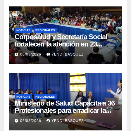
NOTICIAS
REGIONALES
Corposalud y Secretaría Social
fortalecen la atención en 23
municipios
06/08/2026
YENDI BASQUEZ
NOTICIAS
REGIONALES
Ministerio de Salud Capacita a 36
Profesionales para erradicar la
Tuberculosis en Yaracuy
06/08/2026
YENDI BASQUEZ