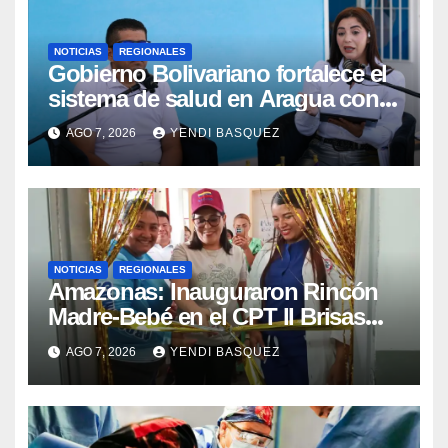
NOTICIAS
REGIONALES
Gobierno Bolivariano fortalece el
sistema de salud en Aragua con
la reinauguración del CDI La Mora
AGO 7, 2026
YENDI BASQUEZ
NOTICIAS
REGIONALES
​Amazonas: Inauguraron Rincón
Madre-Bebé en el CPT II Brisas
del Aeropuerto ​Inauguraron
AGO 7, 2026
YENDI BASQUEZ
Rincón