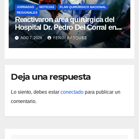
JORNADAS
NOTICIAS
PLAN QUIRÚRGICO NACIONAL
REGIONALES
Reactivaron área quirúrgica del
Hospital Dr. Pedro Del Corral en
Guárico
AGO 7, 2026
YENDI BASQUEZ
Deja una respuesta
Lo siento, debes estar
conectado
para publicar un
comentario.