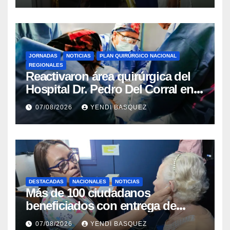
JORNADAS
NOTICIAS
PLAN QUIRÚRGICO NACIONAL
REGIONALES
Reactivaron área quirúrgica del
Hospital Dr. Pedro Del Corral en
Guárico
07/08/2026
YENDI BASQUEZ
DESTACADAS
NACIONALES
NOTICIAS
Más de 100 ciudadanos
beneficiados con entrega de
prótesis auditivas en el Centro de
07/08/2026
YENDI BASQUEZ