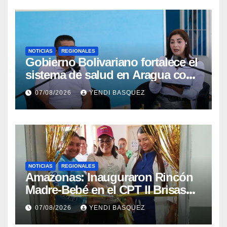
NOTICIAS
REGIONALES
Gobierno Bolivariano fortalece el
sistema de salud en Aragua con
la reinauguración del CDI La
07/08/2026
YENDI BASQUEZ
Mora
NOTICIAS
REGIONALES
​Amazonas: Inauguraron Rincón
Madre-Bebé en el CPT II Brisas
del Aeropuerto ​Inauguraron
07/08/2026
YENDI BASQUEZ
Rincón