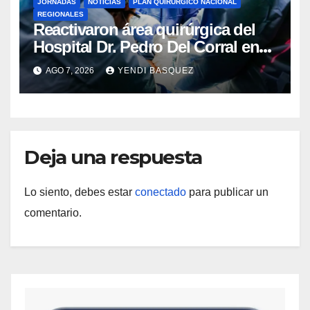
JORNADAS
NOTICIAS
PLAN QUIRÚRGICO NACIONAL
REGIONALES
Reactivaron área quirúrgica del
Hospital Dr. Pedro Del Corral en
Guárico
AGO 7, 2026
YENDI BASQUEZ
Deja una respuesta
Lo siento, debes estar
conectado
para publicar un
comentario.