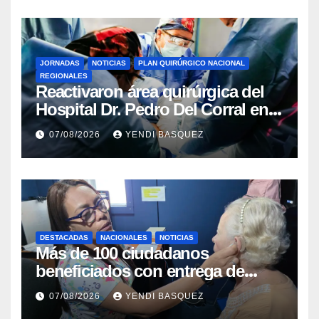
JORNADAS
NOTICIAS
PLAN QUIRÚRGICO NACIONAL
REGIONALES
Reactivaron área quirúrgica del
Hospital Dr. Pedro Del Corral en
Guárico
07/08/2026
YENDI BASQUEZ
DESTACADAS
NACIONALES
NOTICIAS
Más de 100 ciudadanos
beneficiados con entrega de
prótesis auditivas en el Centro de
07/08/2026
YENDI BASQUEZ
Rehabilitación J.J. Arvelo