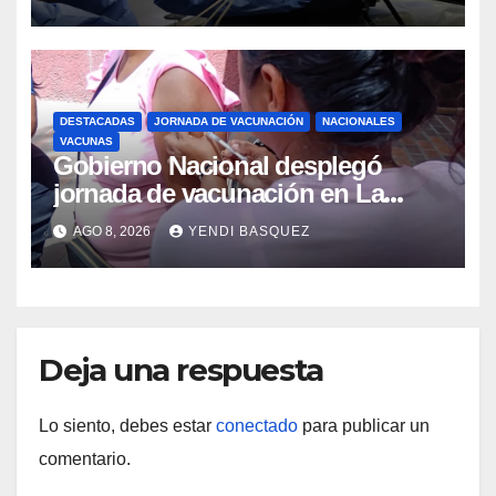
beneficiar a cientos de pacientes
DESTACADAS
JORNADA DE VACUNACIÓN
NACIONALES
VACUNAS
Gobierno Nacional desplegó
jornada de vacunación en La
Guaira para garantizar protección
AGO 8, 2026
YENDI BASQUEZ
epidemiológica
Deja una respuesta
Lo siento, debes estar
conectado
para publicar un
comentario.