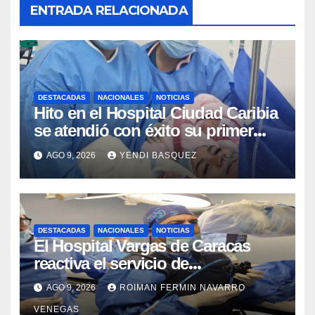
ENTRADA RELACIONADA
DESTACADAS
NACIONALES
NOTICIAS
Hito en el Hospital Ciudad Caribia
se atendió con éxito su primer
parto gemelar
AGO 9, 2026
YENDI BASQUEZ
DESTACADAS
NACIONALES
NOTICIAS
El Hospital Vargas de Caracas
reactiva el servicio de
Colangiopancreatografía
AGO 9, 2026
ROIMAN FERMIN NAVARRO
Retrógrada Endoscópica para
VENEGAS