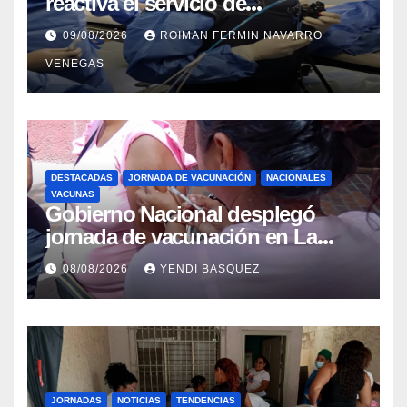
reactiva el servicio de
Colangiopancreatografía
09/08/2026
ROIMAN FERMIN NAVARRO
Retrógrada Endoscópica para
VENEGAS
beneficiar a cientos de pacientes
DESTACADAS
JORNADA DE VACUNACIÓN
NACIONALES
VACUNAS
Gobierno Nacional desplegó
jornada de vacunación en La
Guaira para garantizar protección
08/08/2026
YENDI BASQUEZ
epidemiológica
JORNADAS
NOTICIAS
TENDENCIAS